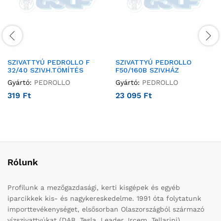
SZIVATTYÚ PEDROLLO F
SZIVATTYÚ PEDROLLO
32/40 SZIV.H.TÖMÍTÉS
F50/160B SZIV.HÁZ
Gyártó:
PEDROLLO
Gyártó:
PEDROLLO
319
Ft
23 095
Ft
Rólunk
Profilunk a mezőgazdasági, kerti kisgépek és egyéb
iparcikkek kis- és nagykereskedelme. 1991 óta folytatunk
importtevékenységet, elsősorban Olaszországból származó
vízszivattyúkat (DAB, Tesla, Leader, Ircem, Tellarini)