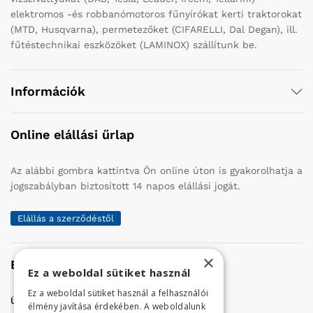
elektromos -és robbanómotoros fűnyírókat kerti traktorokat
(MTD, Husqvarna), permetezőket (CIFARELLI, Dal Degan), ill.
fűtéstechnikai eszközöket (LAMINOX) szállítunk be.
Információk
Online elállási űrlap
Az alábbi gombra kattintva Ön online úton is gyakorolhatja a
jogszabályban biztosított 14 napos elállási jogát.
Elállás a szerződéstől
×
Elérhetőség
Ez a weboldal sütiket használ
Ez a weboldal sütiket használ a felhasználói
Üzletünk címe:
Szolnok, Vércse út 17.
élmény javítása érdekében. A weboldalunk