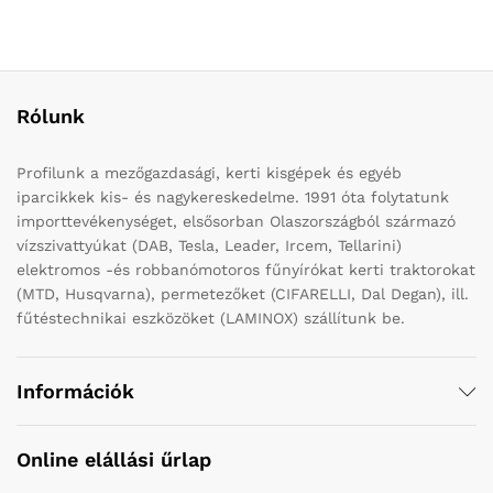
Rólunk
Profilunk a mezőgazdasági, kerti kisgépek és egyéb
iparcikkek kis- és nagykereskedelme. 1991 óta folytatunk
importtevékenységet, elsősorban Olaszországból származó
vízszivattyúkat (DAB, Tesla, Leader, Ircem, Tellarini)
elektromos -és robbanómotoros fűnyírókat kerti traktorokat
(MTD, Husqvarna), permetezőket (CIFARELLI, Dal Degan), ill.
fűtéstechnikai eszközöket (LAMINOX) szállítunk be.
Információk
Online elállási űrlap