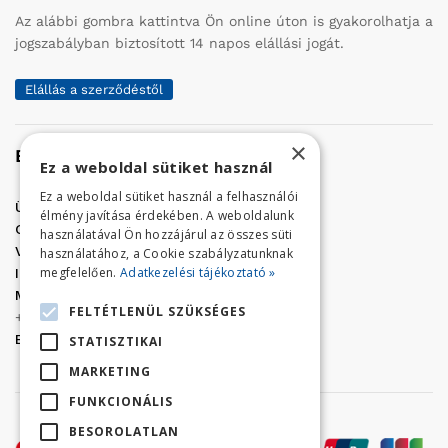
Az alábbi gombra kattintva Ön online úton is gyakorolhatja a
jogszabályban biztosított 14 napos elállási jogát.
Elállás a szerződéstől
×
Elérhetőség
Ez a weboldal sütiket használ
Ez a weboldal sütiket használ a felhasználói
Üzletünk címe:
Szolnok, Vércse út 17.
élmény javítása érdekében. A weboldalunk
Golf Center Áruház:
06 (56) 423-324
használatával Ön hozzájárul az összes süti
VÁR-Kert Áruház:
06 (56) 429-771
használatához, a Cookie szabályzatunknak
megfelelően.
Adatkezelési tájékoztató »
Iroda:
06 (56) 421-857
Megrendelés, termék információ:
FELTÉTLENÜL SZÜKSÉGES
+36 (70) 938-3356
E-mail:
golfaruhaz@gmail.com
STATISZTIKAI
MARKETING
FUNKCIONÁLIS
BESOROLATLAN