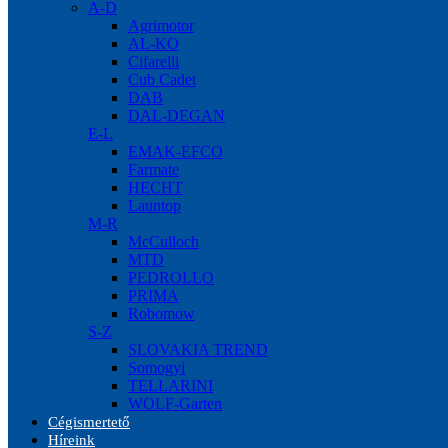
A-D
Agrimotor
AL-KO
Cifarelli
Cub Cadet
DAB
DAL-DEGAN
E-L
EMAK-EFCO
Farmate
HECHT
Launtop
M-R
McCulloch
MTD
PEDROLLO
PRIMA
Robomow
S-Z
SLOVAKIA TREND
Somogyi
TELLARINI
WOLF-Garten
Cégismertető
Híreink