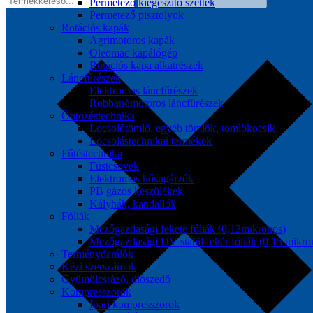
Permetező kiegészítő szettek
Permetező pisztolyok
Rotációs kapák
Agrimotoros kapák
Oleomac kapálógép
Rotációs kapa alkatrészek
Láncfűrészek
Elektromos láncfűrészek
Robbanómotoros láncfűrészek
Öntözéstechnika
Locsolótömlő, egyéb tömlők, tömlőkocsik
Locsolástechnikai termékek
Fűtéstechnika
Füstcsövek
Elektromos hősugárzók
PB gázos készülékek
Kályhák, kandallók
Fóliák
Mezőgazdasági fekete fóliák (0,12mikronos)
Mezőgazdasági UV stabil fehér fóliák (0,15 mikro
Terménydarálók
Kézi szerszámok
Gyümölcsrázó, diószedő
Kompresszorok
Ipari kompresszorok