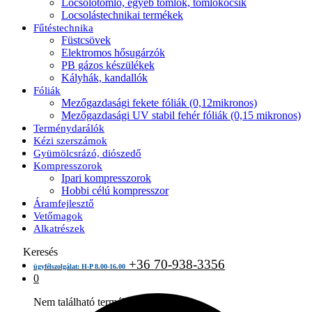
Locsolótömlő, egyéb tömlők, tömlőkocsik
Locsolástechnikai termékek
Fűtéstechnika
Füstcsövek
Elektromos hősugárzók
PB gázos készülékek
Kályhák, kandallók
Fóliák
Mezőgazdasági fekete fóliák (0,12mikronos)
Mezőgazdasági UV stabil fehér fóliák (0,15 mikronos)
Terménydarálók
Kézi szerszámok
Gyümölcsrázó, diószedő
Kompresszorok
Ipari kompresszorok
Hobbi célú kompresszor
Áramfejlesztő
Vetőmagok
Alkatrészek
Keresés
+36 70-938-3356
ügyfélszolgálat: H-P 8.00-16.00
0
Nem található termék a kosárban.