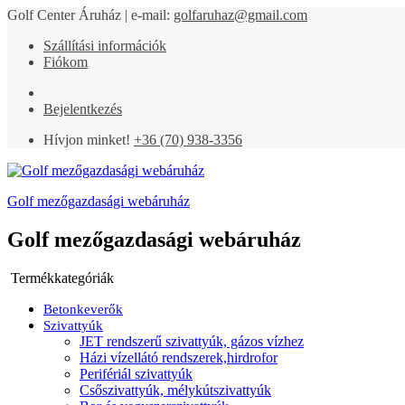
Golf Center Áruház | e-mail:
golfaruhaz@gmail.com
Szállítási információk
Fiókom
Bejelentkezés
Hívjon minket!
+36 (70) 938-3356
Golf mezőgazdasági webáruház
Golf mezőgazdasági webáruház
Termékkategóriák
Betonkeverők
Szivattyúk
JET rendszerű szivattyúk, gázos vízhez
Házi vízellátó rendszerek,hirdrofor
Perifériál szivattyúk
Csőszivattyúk, mélykútszivattyúk