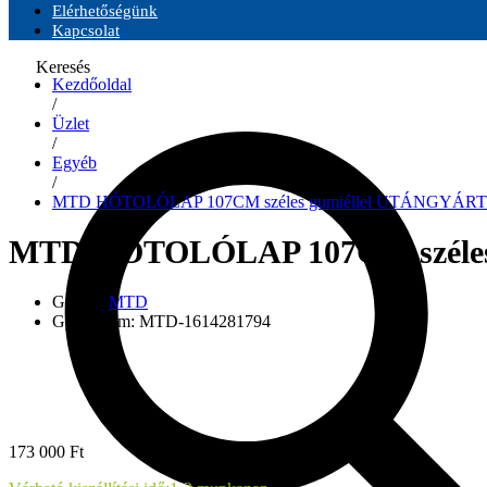
Elérhetőségünk
Kapcsolat
Keresés
Kezdőoldal
/
Üzlet
/
Egyéb
/
MTD HÓTOLÓLAP 107CM széles gumiéllel UTÁNGYÁR
MTD HÓTOLÓLAP 107CM széle
Gyártó:
MTD
Gyári szám:
MTD-1614281794
173 000
Ft