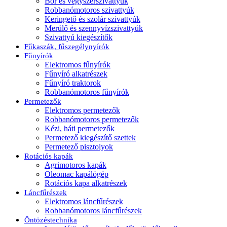
Bor és vegyszerszivattyúk
Robbanómotoros szivattyúk
Keringető és szolár szivattyúk
Merülő és szennyvízszivattyúk
Szivattyú kiegészítők
Fűkaszák, fűszegélynyírók
Fűnyírók
Elektromos fűnyírók
Fűnyíró alkatrészek
Fűnyíró traktorok
Robbanómotoros fűnyírók
Permetezők
Elektromos permetezők
Robbanómotoros permetezők
Kézi, háti permetezők
Permetező kiegészítő szettek
Permetező pisztolyok
Rotációs kapák
Agrimotoros kapák
Oleomac kapálógép
Rotációs kapa alkatrészek
Láncfűrészek
Elektromos láncfűrészek
Robbanómotoros láncfűrészek
Öntözéstechnika