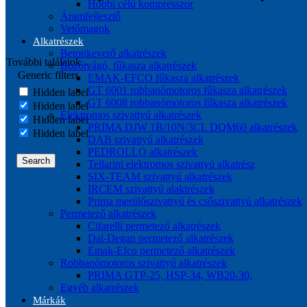
Hobbi célú kompresszor
Áramfejlesztő
Vetőmagok
Alkatrészek
Betonkeverő alkatrészek
További találatok...
Bozótvágó, fűkasza alkatrészek
Generic filters
EMAK-EFCO fűkasza alkatrészek
GT 6001 robbanómotoros fűkasza alkatrészek
Hidden label
GT 6008 robbanómotoros fűkasza alkatrészek
Hidden label
Elektromos szivattyú alkatrészek
Hidden label
PRIMA DJW 1B/10N/3CL DQM60 alkatrészek
Hidden label
DAB szivattyú alkatrészek
PEDROLLO alkatrészek
Search
Tellarini elektromos szivattyú alkatrész
SIX-TEAM szivattyú alkatrészek
IRCEM szivattyú alaktrészek
Prima merülőszivattyú és csőszivattyú alkatrészek
Permetező alkatrészek
Cifarelli permetező alkatrészek
Dal-Degan permetező alkatrészek
Emak-Efco permetező alkatrészek
Robbanómotoros szivattyú alkatrészek
PRIMA GTP-25, HSP-34, WB20-30,
Egyéb alkatrészek
Márkák