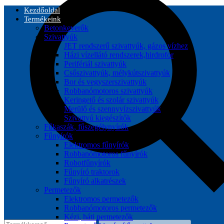
Kezdőoldal
Termékeink
Betonkeverők
Szivattyúk
JET rendszerű szivattyúk, gázos vízhez
Házi vízellátó rendszerek,hirdrofor
Perifériál szivattyúk
Csőszivattyúk, mélykútszivattyúk
Bor és vegyszerszivattyúk
Robbanómotoros szivattyúk
Keringető és szolár szivattyúk
Merülő és szennyvízszivattyúk
Szivattyú kiegészítők
Fűkaszák, fűszegélynyírók
Fűnyírók
Elektromos fűnyírók
Robbanómotoros fűnyírók
Robotfűnyírók
Fűnyíró traktorok
Fűnyíró alkatrészek
Permetezők
Elektromos permetezők
Robbanómotoros permetezők
Kézi, háti permetezők