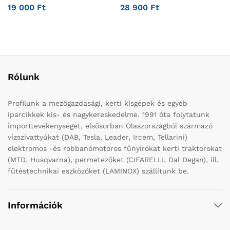
19 000
Ft
28 900
Ft
Rólunk
Profilunk a mezőgazdasági, kerti kisgépek és egyéb
iparcikkek kis- és nagykereskedelme. 1991 óta folytatunk
importtevékenységet, elsősorban Olaszországból származó
vízszivattyúkat (DAB, Tesla, Leader, Ircem, Tellarini)
elektromos -és robbanómotoros fűnyírókat kerti traktorokat
(MTD, Husqvarna), permetezőket (CIFARELLI, Dal Degan), ill.
fűtéstechnikai eszközöket (LAMINOX) szállítunk be.
Információk