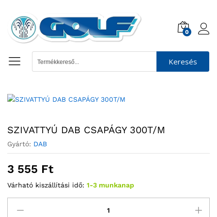
0
Keresés
SZIVATTYÚ DAB CSAPÁGY 300T/M
Gyártó:
DAB
3 555
Ft
Várható kiszállítási idő:
1-3 munkanap