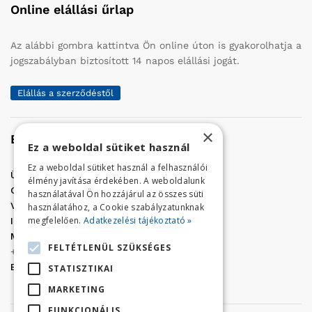
Online elállási űrlap
Az alábbi gombra kattintva Ön online úton is gyakorolhatja a
jogszabályban biztosított 14 napos elállási jogát.
Elállás a szerződéstől
×
Elérhetőség
Ez a weboldal sütiket használ
Ez a weboldal sütiket használ a felhasználói
Üzletünk címe:
Szolnok, Vércse út 17.
élmény javítása érdekében. A weboldalunk
Golf Center Áruház:
06 (56) 423-324
használatával Ön hozzájárul az összes süti
VÁR-Kert Áruház:
06 (56) 429-771
használatához, a Cookie szabályzatunknak
megfelelően.
Adatkezelési tájékoztató »
Iroda:
06 (56) 421-857
Megrendelés, termék információ:
FELTÉTLENÜL SZÜKSÉGES
+36 (70) 938-3356
E-mail:
golfaruhaz@gmail.com
STATISZTIKAI
MARKETING
FUNKCIONÁLIS