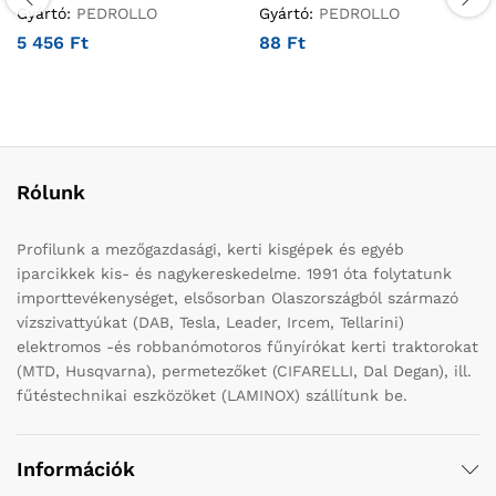
Gyártó:
PEDROLLO
Gyártó:
PEDROLLO
5 456
Ft
88
Ft
Rólunk
Profilunk a mezőgazdasági, kerti kisgépek és egyéb
iparcikkek kis- és nagykereskedelme. 1991 óta folytatunk
importtevékenységet, elsősorban Olaszországból származó
vízszivattyúkat (DAB, Tesla, Leader, Ircem, Tellarini)
elektromos -és robbanómotoros fűnyírókat kerti traktorokat
(MTD, Husqvarna), permetezőket (CIFARELLI, Dal Degan), ill.
fűtéstechnikai eszközöket (LAMINOX) szállítunk be.
Információk