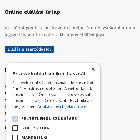
Online elállási űrlap
Az alábbi gombra kattintva Ön online úton is gyakorolhatja a
jogszabályban biztosított 14 napos elállási jogát.
Elállás a szerződéstől
×
Elérhetőség
Ez a weboldal sütiket használ
Ez a weboldal sütiket használ a felhasználói
Üzletünk címe:
Szolnok, Vércse út 17.
élmény javítása érdekében. A weboldalunk
Golf Center Áruház:
06 (56) 423-324
használatával Ön hozzájárul az összes süti
VÁR-Kert Áruház:
06 (56) 429-771
használatához, a Cookie szabályzatunknak
megfelelően.
Adatkezelési tájékoztató »
Iroda:
06 (56) 421-857
Megrendelés, termék információ:
FELTÉTLENÜL SZÜKSÉGES
+36 (70) 938-3356
E-mail:
golfaruhaz@gmail.com
STATISZTIKAI
MARKETING