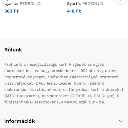
Gyártó:
PEDROLLO
Gyártó:
PEDROLLO
363
Ft
418
Ft
Rólunk
Profilunk a mezőgazdasági, kerti kisgépek és egyéb
iparcikkek kis- és nagykereskedelme. 1991 óta folytatunk
importtevékenységet, elsősorban Olaszországból származó
vízszivattyúkat (DAB, Tesla, Leader, Ircem, Tellarini)
elektromos -és robbanómotoros fűnyírókat kerti traktorokat
(MTD, Husqvarna), permetezőket (CIFARELLI, Dal Degan), ill.
fűtéstechnikai eszközöket (LAMINOX) szállítunk be.
Információk