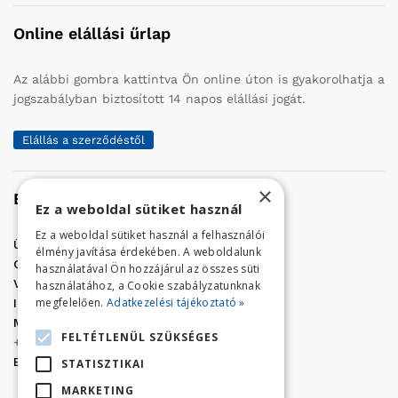
Online elállási űrlap
Az alábbi gombra kattintva Ön online úton is gyakorolhatja a
jogszabályban biztosított 14 napos elállási jogát.
Elállás a szerződéstől
×
Elérhetőség
Ez a weboldal sütiket használ
Ez a weboldal sütiket használ a felhasználói
Üzletünk címe:
Szolnok, Vércse út 17.
élmény javítása érdekében. A weboldalunk
Golf Center Áruház:
06 (56) 423-324
használatával Ön hozzájárul az összes süti
VÁR-Kert Áruház:
06 (56) 429-771
használatához, a Cookie szabályzatunknak
megfelelően.
Adatkezelési tájékoztató »
Iroda:
06 (56) 421-857
Megrendelés, termék információ:
FELTÉTLENÜL SZÜKSÉGES
+36 (70) 938-3356
E-mail:
golfaruhaz@gmail.com
STATISZTIKAI
MARKETING