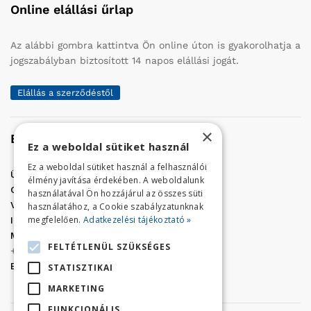
Online elállási űrlap
Az alábbi gombra kattintva Ön online úton is gyakorolhatja a
jogszabályban biztosított 14 napos elállási jogát.
Elállás a szerződéstől
×
Elérhetőség
Ez a weboldal sütiket használ
Ez a weboldal sütiket használ a felhasználói
Üzletünk címe:
Szolnok, Vércse út 17.
élmény javítása érdekében. A weboldalunk
Golf Center Áruház:
06 (56) 423-324
használatával Ön hozzájárul az összes süti
VÁR-Kert Áruház:
06 (56) 429-771
használatához, a Cookie szabályzatunknak
megfelelően.
Adatkezelési tájékoztató »
Iroda:
06 (56) 421-857
Megrendelés, termék információ:
FELTÉTLENÜL SZÜKSÉGES
+36 (70) 938-3356
E-mail:
golfaruhaz@gmail.com
STATISZTIKAI
MARKETING
FUNKCIONÁLIS