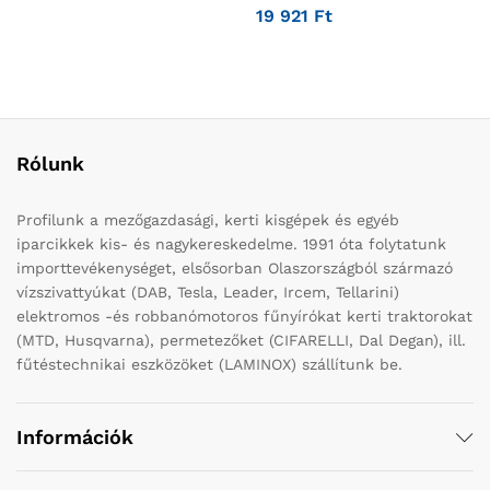
19 921
Ft
Rólunk
Profilunk a mezőgazdasági, kerti kisgépek és egyéb
iparcikkek kis- és nagykereskedelme. 1991 óta folytatunk
importtevékenységet, elsősorban Olaszországból származó
vízszivattyúkat (DAB, Tesla, Leader, Ircem, Tellarini)
elektromos -és robbanómotoros fűnyírókat kerti traktorokat
(MTD, Husqvarna), permetezőket (CIFARELLI, Dal Degan), ill.
fűtéstechnikai eszközöket (LAMINOX) szállítunk be.
Információk