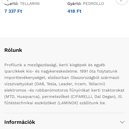
Gyártó:
TELLARINI
Gyártó:
PEDROLLO
7 337
Ft
418
Ft
Rólunk
Profilunk a mezőgazdasági, kerti kisgépek és egyéb
iparcikkek kis- és nagykereskedelme. 1991 óta folytatunk
importtevékenységet, elsősorban Olaszországból származó
vízszivattyúkat (DAB, Tesla, Leader, Ircem, Tellarini)
elektromos -és robbanómotoros fűnyírókat kerti traktorokat
(MTD, Husqvarna), permetezőket (CIFARELLI, Dal Degan), ill.
fűtéstechnikai eszközöket (LAMINOX) szállítunk be.
Információk