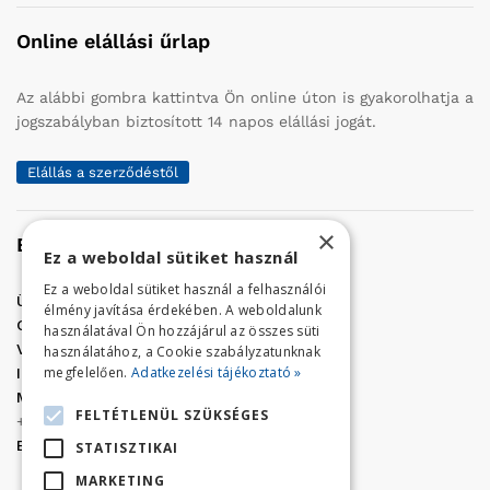
Online elállási űrlap
Az alábbi gombra kattintva Ön online úton is gyakorolhatja a
jogszabályban biztosított 14 napos elállási jogát.
Elállás a szerződéstől
×
Elérhetőség
Ez a weboldal sütiket használ
Ez a weboldal sütiket használ a felhasználói
Üzletünk címe:
Szolnok, Vércse út 17.
élmény javítása érdekében. A weboldalunk
Golf Center Áruház:
06 (56) 423-324
használatával Ön hozzájárul az összes süti
VÁR-Kert Áruház:
06 (56) 429-771
használatához, a Cookie szabályzatunknak
megfelelően.
Adatkezelési tájékoztató »
Iroda:
06 (56) 421-857
Megrendelés, termék információ:
FELTÉTLENÜL SZÜKSÉGES
+36 (70) 938-3356
E-mail:
golfaruhaz@gmail.com
STATISZTIKAI
MARKETING