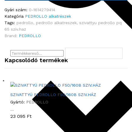
T
T
Gyári szám:
0-1614279414
Y
Kategória
PEDROLLO alkatrészek
Ú
Tags:
pedrollo
,
pedrollo alkatreszek
,
szivattyu pedrollo pq
P
65 sziv.haz
E
Brand:
PEDROLLO
D
R
O
L
Kapcsolódó termékek
L
O
P
Q
6
SZIVATTYÚ PEDROLLO F50/160B SZIV.HÁZ
5
Gyártó:
PEDROLLO
S
...
Z
23 095
Ft
I
V
.