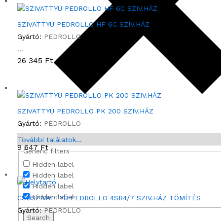
H
Á
SZIVATTYÚ PEDROLLO HF 6C SZIV.HÁZ
Z
Gyártó:
PEDROLLO
m
...
e
26 345
Ft
n
n
y
i
s
SZIVATTYÚ PEDROLLO PK 200 SZIV.HÁZ
é
Gyártó:
PEDROLLO
g
...
További találatok...
9 647
Ft
Generic filters
Hidden label
Hidden label
Hidden label
Hidden label
CSŐSZIVATTYÚ PEDROLLO 4SR4/7 SZIV.HÁZ TÖMÍTÉS
Gyártó:
PEDROLLO
Search