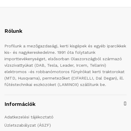
Rólunk
Profilunk a mezőgazdasági, kerti kisgépek és egyéb iparcikkek
kis- és nagykereskedelme. 1991 óta folytatunk
importtevékenységet, elsősorban Olaszországból származó
vízszivattyúkat (DAB, Tesla, Leader, Ircem, Tellarini)
elektromos -és robbanómotoros fűnyírókat kerti traktorokat
(MTD, Husqvarna), permetezőket (CIFARELLI, Dal Degan), ill.
fűtéstechnikai eszközöket (LAMINOX) szállítunk be.
Információk
Adatkezelési tájékoztató
Üzletszabályzat (ÁSZF)