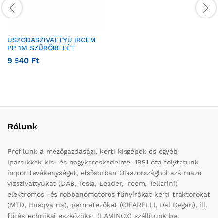
USZODASZIVATTYÚ IRCEM
PP 1M SZŰRŐBETÉT
9 540
Ft
Rólunk
Profilunk a mezőgazdasági, kerti kisgépek és egyéb
iparcikkek kis- és nagykereskedelme. 1991 óta folytatunk
importtevékenységet, elsősorban Olaszországból származó
vízszivattyúkat (DAB, Tesla, Leader, Ircem, Tellarini)
elektromos -és robbanómotoros fűnyírókat kerti traktorokat
(MTD, Husqvarna), permetezőket (CIFARELLI, Dal Degan), ill.
fűtéstechnikai eszközöket (LAMINOX) szállítunk be.