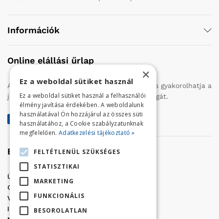
Információk
Online elállási űrlap
×
Ez a weboldal sütiket használ
Az alábbi gombra kattintva Ön online úton is gyakorolhatja a
Ez a weboldal sütiket használ a felhasználói
jogszabályban biztosított 14 napos elállási jogát.
élmény javítása érdekében. A weboldalunk
használatával Ön hozzájárul az összes süti
Elállás a szerződéstől
használatához, a Cookie szabályzatunknak
megfelelően.
Adatkezelési tájékoztató »
Elérhetőség
FELTÉTLENÜL SZÜKSÉGES
STATISZTIKAI
Üzletünk címe:
Szolnok, Vércse út 17.
MARKETING
Golf Center Áruház:
06 (56) 423-324
FUNKCIONÁLIS
VÁR-Kert Áruház:
06 (56) 429-771
Iroda:
06 (56) 421-857
BESOROLATLAN