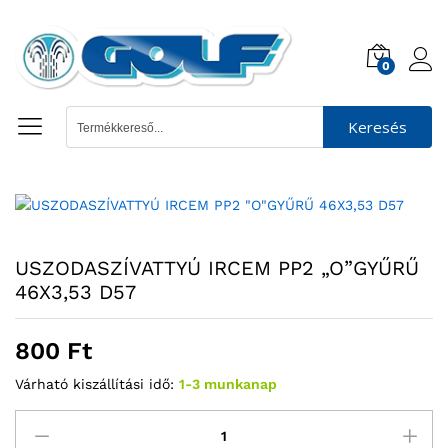
0
Keresés
USZODASZÍVATTYÚ IRCEM PP2 „O”GYŰRŰ
46X3,53 D57
800
Ft
Várható kiszállítási idő:
1-3 munkanap