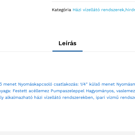
Kategória
Házi vízellátó rendszerek,hird
Leírás
lső menet Nyomáskapcsoló csatlakozás: 1/4″ külső menet Nyomásmé
nyaga: Festett acéllemez Pumpaszeleppel Hagyományos, vaslemezből
ály alkalmazható házi vízellátó rendszerekben, ipari vízmű rendsze