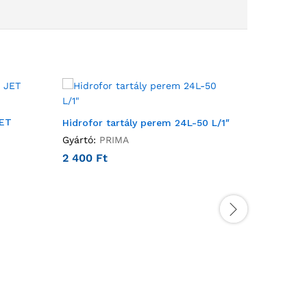
JET
HIDROFO
Hidrofor tartály perem 24L-50 L/1″
ÁLLÓ MÉ
Gyártó:
PRIMA
50 600
2 400
Ft