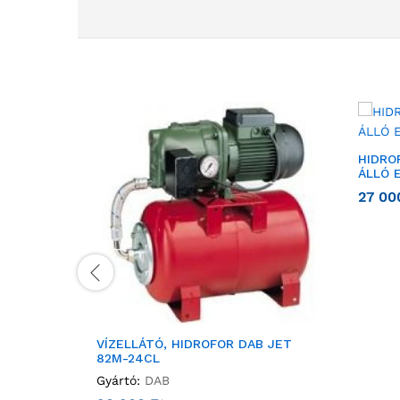
HIDRO
ÁLLÓ 
27 0
VÍZELLÁTÓ, HIDROFOR DAB JET
82M-24CL
Gyártó:
DAB