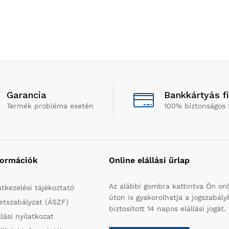
Garancia
Bankkártyás f
Termék probléma esetén
100% biztonságos 
formációk
Online elállási űrlap
Az alábbi gombra kattintva Ön onl
tkezelési tájékoztató
úton is gyakorolhatja a jogszabál
etszabályzat (ÁSZF)
biztosított 14 napos elállási jogát.
llási nyilatkozat