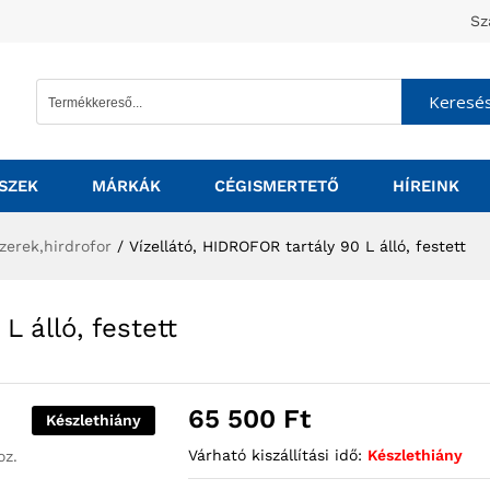
Sz
Keresé
SZEK
MÁRKÁK
CÉGISMERTETŐ
HÍREINK
szerek,hirdrofor
/
Vízellátó, HIDROFOR tartály 90 L álló, festett
L álló, festett
65 500
Ft
Készlethiány
Várható kiszállítási idő:
Készlethiány
oz.