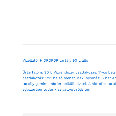
Vízellátó, HIDROFOR tartály 90 L álló
Űrtartalom: 90 L Vízrendszer csatlakozás: 1″-os be
csatlakozás: 1/2″ belső menet Max. nyomás: 6 bar A
tartály gumimembrán nélküli kivitel. A hidrofor tart
egyszerűen tudunk szivattyút rögzíteni.