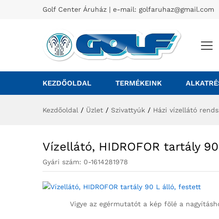
Golf Center Áruház | e-mail:
golfaruhaz@gmail.com
KEZDŐOLDAL
TERMÉKEINK
ALKATRÉ
Kezdőoldal
/
Üzlet
/
Szivattyúk
/
Házi vízellátó rend
Vízellátó, HIDROFOR tartály 90 
Gyári szám:
0-1614281978
Vigye az egérmutatót a kép fölé a nagyításh