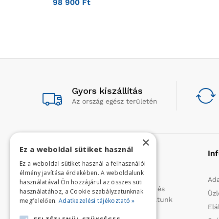
98 900
Ft
Gyors kiszállítás
Az ország egész területén
×
Ez a weboldal sütiket használ
Rólunk
In
Ez a weboldal sütiket használ a felhasználói
élmény javítása érdekében. A weboldalunk
Profilunk a mezőgazdasági, kerti
Ada
használatával Ön hozzájárul az összes süti
kisgépek és egyéb iparcikkek kis- és
használatához, a Cookie szabályzatunknak
Üzl
nagykereskedelme. 1991 óta folytatunk
megfelelően.
Adatkezelési tájékoztató »
Elá
importtevékenységet, elsősorban