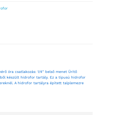
rofor
rő óra csatlakozás: 1/4″ belső menet Ürítő
 készült hidrofor tartály. Ez a típusú hidrofor
reknél. A hidrofor tartályra épített talplemezre