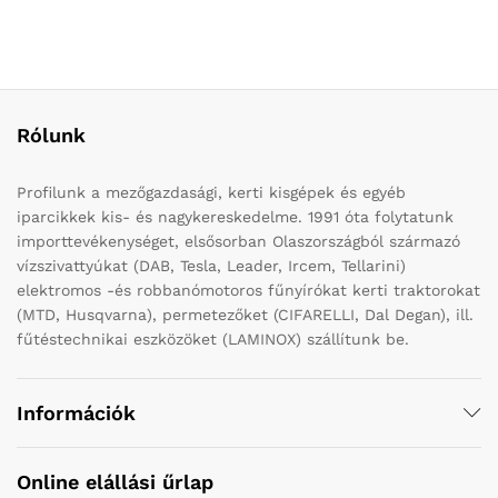
Rólunk
Profilunk a mezőgazdasági, kerti kisgépek és egyéb
iparcikkek kis- és nagykereskedelme. 1991 óta folytatunk
importtevékenységet, elsősorban Olaszországból származó
vízszivattyúkat (DAB, Tesla, Leader, Ircem, Tellarini)
elektromos -és robbanómotoros fűnyírókat kerti traktorokat
(MTD, Husqvarna), permetezőket (CIFARELLI, Dal Degan), ill.
fűtéstechnikai eszközöket (LAMINOX) szállítunk be.
Információk
Online elállási űrlap