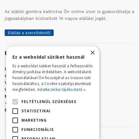
Az alábbi gombra kattintva Ön online úton is gyakorolhatja a
jogszabályban biztosított 14 napos elállási jogát.
Elállás a szerződéstől
×
Elérhetőség
Ez a weboldal sütiket használ
Ez a weboldal sütiket használ a felhasználói
Üzletünk címe:
Szolnok, Vércse út 17.
élmény javítása érdekében. A weboldalunk
Golf Center Áruház:
06 (56) 423-324
használatával Ön hozzájárul az összes süti
VÁR-Kert Áruház:
06 (56) 429-771
használatához, a Cookie szabályzatunknak
megfelelően.
Adatkezelési tájékoztató »
Iroda:
06 (56) 421-857
Megrendelés, termék információ:
FELTÉTLENÜL SZÜKSÉGES
+36 (70) 938-3356
E-mail:
golfaruhaz@gmail.com
STATISZTIKAI
MARKETING
FUNKCIONÁLIS
BESOROLATLAN