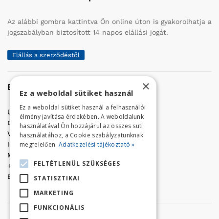
Az alábbi gombra kattintva Ön online úton is gyakorolhatja a
jogszabályban biztosított 14 napos elállási jogát.
Elállás a szerződéstől
×
Elérhetőség
Ez a weboldal sütiket használ
Ez a weboldal sütiket használ a felhasználói
Üzletünk címe:
Szolnok, Vércse út 17.
élmény javítása érdekében. A weboldalunk
Golf Center Áruház:
06 (56) 423-324
használatával Ön hozzájárul az összes süti
VÁR-Kert Áruház:
06 (56) 429-771
használatához, a Cookie szabályzatunknak
megfelelően.
Adatkezelési tájékoztató »
Iroda:
06 (56) 421-857
Megrendelés, termék információ:
FELTÉTLENÜL SZÜKSÉGES
+36 (70) 938-3356
E-mail:
golfaruhaz@gmail.com
STATISZTIKAI
MARKETING
FUNKCIONÁLIS