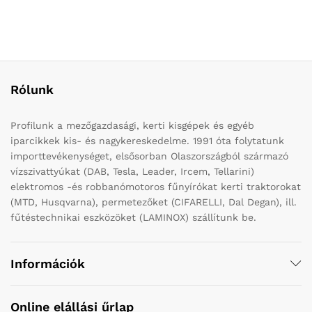
Rólunk
Profilunk a mezőgazdasági, kerti kisgépek és egyéb
iparcikkek kis- és nagykereskedelme. 1991 óta folytatunk
importtevékenységet, elsősorban Olaszországból származó
vízszivattyúkat (DAB, Tesla, Leader, Ircem, Tellarini)
elektromos -és robbanómotoros fűnyírókat kerti traktorokat
(MTD, Husqvarna), permetezőket (CIFARELLI, Dal Degan), ill.
fűtéstechnikai eszközöket (LAMINOX) szállítunk be.
Információk
Online elállási űrlap