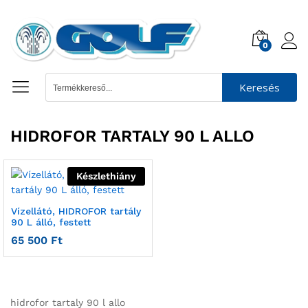
0
Keresés
HIDROFOR TARTALY 90 L ALLO
Készlethiány
Vízellátó, HIDROFOR tartály
90 L álló, festett
65 500
Ft
hidrofor tartaly 90 l allo