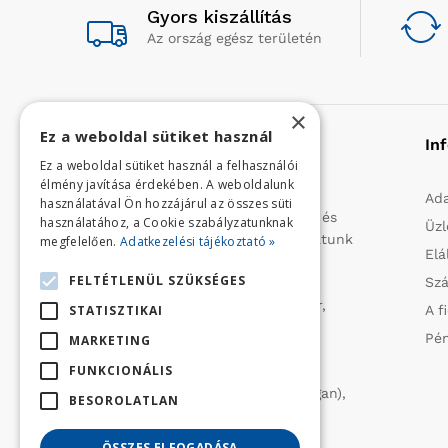
Gyors kiszállítás
Az ország egész területén
×
Ez a weboldal sütiket használ
Rólunk
In
Ez a weboldal sütiket használ a felhasználói
élmény javítása érdekében. A weboldalunk
Profilunk a mezőgazdasági, kerti
Ada
használatával Ön hozzájárul az összes süti
kisgépek és egyéb iparcikkek kis- és
használatához, a Cookie szabályzatunknak
Üzl
nagykereskedelme. 1991 óta folytatunk
megfelelően.
Adatkezelési tájékoztató »
Elá
importtevékenységet, elsősorban
FELTÉTLENÜL SZÜKSÉGES
Szá
Olaszországból származó
vízszivattyúkat (DAB, Tesla, Leader,
A f
STATISZTIKAI
Ircem, Tellarini) elektromos -és
Pén
MARKETING
robbanómotoros fűnyírókat kerti
FUNKCIONÁLIS
traktorokat (MTD, Husqvarna),
permetezőket (CIFARELLI, Dal Degan),
BESOROLATLAN
ill. fűtéstechnikai eszközöket
(LAMINOX) szállítunk be.
ÖSSZES ELFOGADÁSA