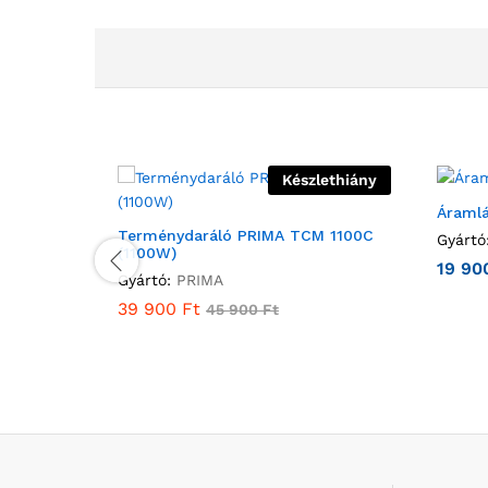
Készlethiány
Áraml
Terménydaráló PRIMA TCM 1100C
Gyártó
(1100W)
19 9
Gyártó:
PRIMA
39 900
Ft
45 900
Ft