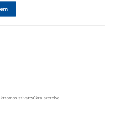
zem
ktromos szivattyúkra szerelve