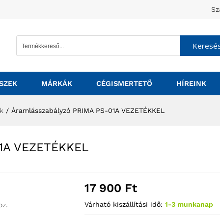
Sz
Keresé
SZEK
MÁRKÁK
CÉGISMERTETŐ
HÍREINK
ők
/
Áramlásszabályzó PRIMA PS-01A VEZETÉKKEL
01A VEZETÉKKEL
17 900
Ft
Várható kiszállítási idő:
1-3 munkanap
oz.