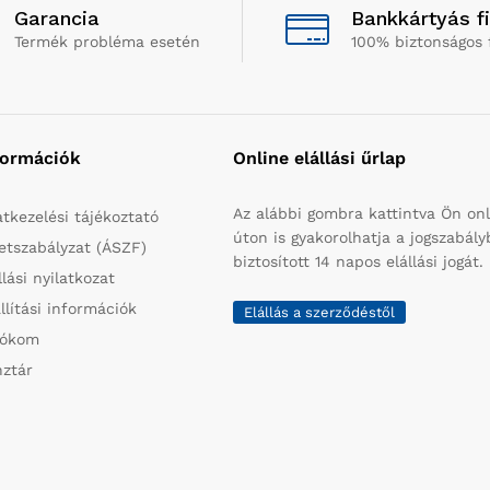
Garancia
Bankkártyás f
Termék probléma esetén
100% biztonságos 
formációk
Online elállási űrlap
Az alábbi gombra kattintva Ön onl
tkezelési tájékoztató
úton is gyakorolhatja a jogszabál
etszabályzat (ÁSZF)
biztosított 14 napos elállási jogát.
llási nyilatkozat
llítási információk
Elállás a szerződéstől
iókom
ztár