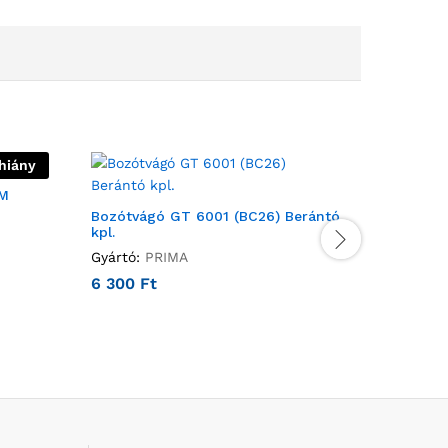
hiány
BM
Bozótvágó GT 6001 (BC26) Berántó
VÍZELLÁ
kpl.
DJWm/10
Gyártó:
PRIMA
Gyártó:
P
6 300
Ft
79 900