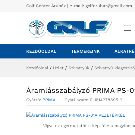
Golf Center Áruház | e-mail:
golfaruhaz@gmail.com
KEZDŐOLDAL
TERMÉKEINK
ALKATRÉ
Kezdőoldal
/
Üzlet
/
Szivattyúk
/
Szivattyú kiegészít
Áramlásszabályzó PRIMA PS-
Gyártó:
PRIMA
Gyári szám:
0-1614278895-2
Vigye az egérmutatót a kép fölé a nagyításh