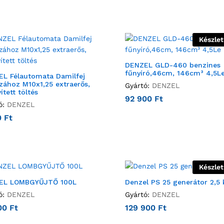
Készle
DENZEL GLD-460 benzines
fűnyíró,46cm, 146cm³ 4,5L
L Félautomata Damilfej
zához M10x1,25 extraerős,
Gyártó:
DENZEL
ített töltés
92 900
Ft
ó:
DENZEL
0
Ft
Készle
EL LOMBGYŰJTŐ 100L
Denzel PS 25 generátor 2,5
ó:
DENZEL
Gyártó:
DENZEL
00
Ft
129 900
Ft