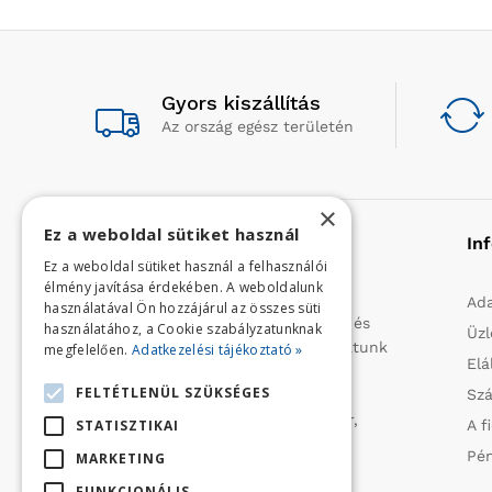
Gyors kiszállítás
Az ország egész területén
×
Ez a weboldal sütiket használ
Rólunk
In
Ez a weboldal sütiket használ a felhasználói
élmény javítása érdekében. A weboldalunk
Profilunk a mezőgazdasági, kerti
Ada
használatával Ön hozzájárul az összes süti
kisgépek és egyéb iparcikkek kis- és
használatához, a Cookie szabályzatunknak
Üzl
nagykereskedelme. 1991 óta folytatunk
megfelelően.
Adatkezelési tájékoztató »
Elá
importtevékenységet, elsősorban
FELTÉTLENÜL SZÜKSÉGES
Szá
Olaszországból származó
vízszivattyúkat (DAB, Tesla, Leader,
STATISZTIKAI
A f
Ircem, Tellarini) elektromos -és
Pén
MARKETING
robbanómotoros fűnyírókat kerti
FUNKCIONÁLIS