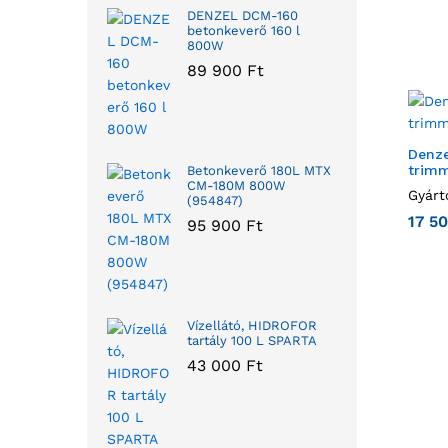
DENZEL DCM-160
betonkeverő 160 l
800W
89 900
Ft
Denze
trimm
Betonkeverő 180L MTX
CM-180M 800W
Gyárt
(954847)
17 5
95 900
Ft
Vízellátó, HIDROFOR
tartály 100 L SPARTA
43 000
Ft