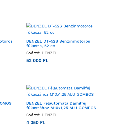
otoros
DENZEL DT-52S Benzinmotoros
fűkasza, 52 cc
Gyártó:
DENZEL
52 000
Ft
ROMOS
DENZEL Félautomata Damilfej
fűkaszához M10x1,25 ALU GOMBOS
Gyártó:
DENZEL
4 350
Ft