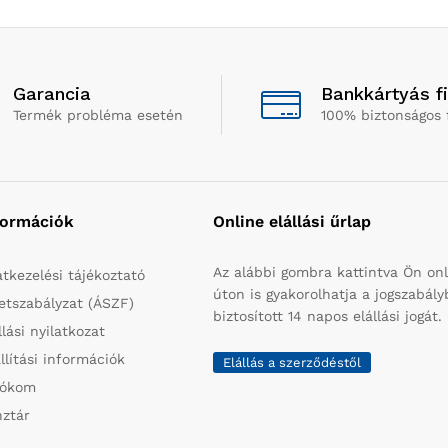
Garancia
Bankkártyás f
Termék probléma esetén
100% biztonságos 
formációk
Online elállási űrlap
Az alábbi gombra kattintva Ön onl
tkezelési tájékoztató
úton is gyakorolhatja a jogszabál
etszabályzat (ÁSZF)
biztosított 14 napos elállási jogát.
llási nyilatkozat
llítási információk
Elállás a szerződéstől
iókom
ztár