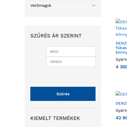
Vetőmagok
SZŰRÉS ÁR SZERINT
DENZE
fűkas
könny
Gyárt
4 35
Szűrés
DENZ
Gyárt
KIEMELT TERMÉKEK
42 9