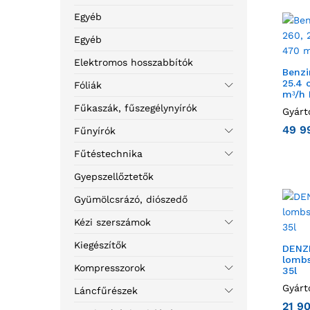
Egyéb
Egyéb
Elektromos hosszabbítók
Benzi
25.4 
Fóliák
mᵌ/h
Fűkaszák, fűszegélynyírók
Gyárt
49 9
Fűnyírók
Fűtéstechnika
Gyepszellőztetők
Gyümölcsrázó, diószedő
Kézi szerszámok
Kiegészítők
DENZ
lombs
Kompresszorok
35l
Gyárt
Láncfűrészek
21 9