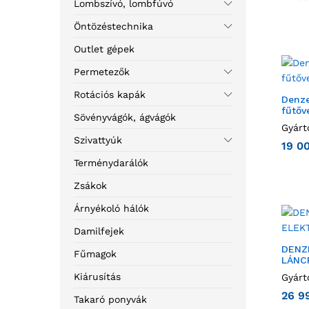
Lombszívó, lombfúvó
Öntözéstechnika
Outlet gépek
Permetezők
Rotációs kapák
Denze
fűtőv
Sövényvágók, ágvágók
Gyárt
Szivattyúk
19 0
Terménydarálók
Zsákok
Árnyékoló hálók
Damilfejek
DENZ
Fűmagok
LÁNC
Kiárusítás
Gyárt
26 9
Takaró ponyvák