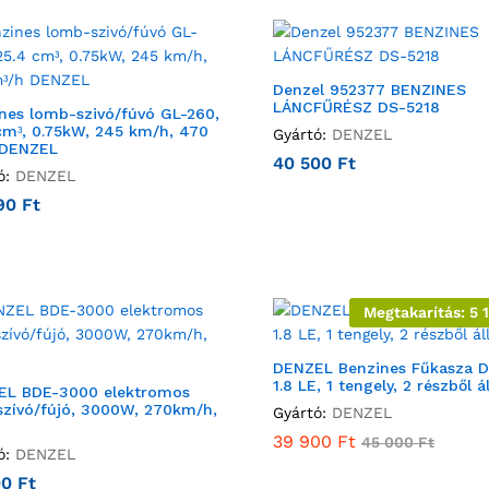
Denzel 952377 BENZINES
LÁNCFŰRÉSZ DS-5218
nes lomb-szivó/fúvó GL-260,
cmᵌ, 0.75kW, 245 km/h, 470
Gyártó:
DENZEL
 DENZEL
40 500
Ft
ó:
DENZEL
90
Ft
Megtakarítás:
5 
DENZEL Benzines Fűkasza D
1.8 LE, 1 tengely, 2 részből á
EL BDE-3000 elektromos
zívó/fújó, 3000W, 270km/h,
Gyártó:
DENZEL
39 900
Ft
45 000
Ft
ó:
DENZEL
00
Ft