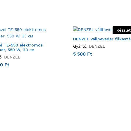
Készle
DENZEL vállheveder fűkasz
l TE-550 elektromos
Gyártó:
DENZEL
er, 550 W, 33 см
5 500
Ft
ó:
DENZEL
00
Ft