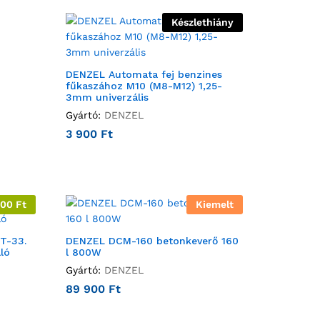
Készlethiány
DENZEL Automata fej benzines
fűkaszához M10 (M8-M12) 1,25-
3mm univerzális
Gyártó:
DENZEL
3 900
Ft
100
Ft
Kiemelt
T-33.
DENZEL DCM-160 betonkeverő 160
lló
l 800W
Gyártó:
DENZEL
89 900
Ft