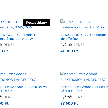
Készlethiány
l DHC 3-150 kerámia
DENZEL DS 5820 robbanóm
entilátor, 230V, 3kW
láncfűrész
ó:
DENZEL
Gyártó:
DENZEL
00
Ft
41 900
Ft
EL EDS-1800P ELEKTROMOS
DENZEL EDS-2000P ELEKT
FŰRÉSZ
LÁNCFŰRÉSZ
ó:
DENZEL
Gyártó:
DENZEL
90
Ft
27 500
Ft