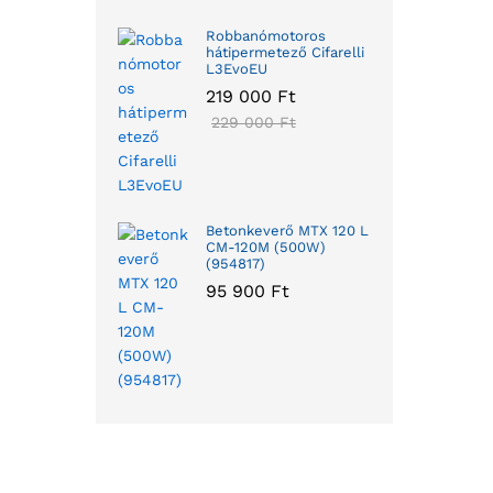
Robbanómotoros
hátipermetező Cifarelli
L3EvoEU
219 000
Ft
229 000
Ft
Betonkeverő MTX 120 L
CM-120M (500W)
(954817)
95 900
Ft