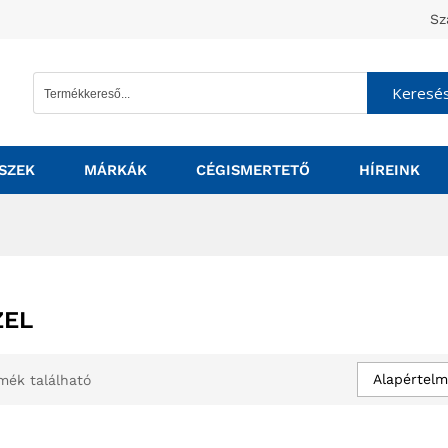
Sz
Keresé
SZEK
MÁRKÁK
CÉGISMERTETŐ
HÍREINK
ZEL
Alapértelm
mék található