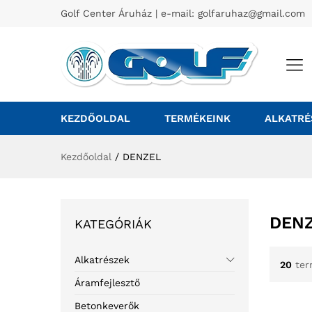
Golf Center Áruház | e-mail:
golfaruhaz@gmail.com
KEZDŐOLDAL
TERMÉKEINK
ALKATRÉ
Kezdőoldal
/
DENZEL
DEN
KATEGÓRIÁK
Alkatrészek
20
ter
Áramfejlesztő
Betonkeverők