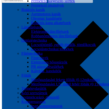
Permetező kiegészítő szettek
Permetező pisztolyok
Rotációs kapák
Agrimotoros kapák
Oleomac kapálógép
Rotációs kapa alkatrészek
Láncfűrészek
Elektromos láncfűrészek
Robbanómotoros láncfűrészek
Öntözéstechnika
Locsolótömlő, egyéb tömlők, tömlőkocsik
Locsolástechnikai termékek
Fűtéstechnika
Füstcsövek
Elektromos hősugárzók
PB gázos készülékek
Kályhák, kandallók
Fóliák
Mezőgazdasági fekete fóliák (0,12mikronos)
Mezőgazdasági UV stabil fehér fóliák (0,15 mikro
Terménydarálók
Kézi szerszámok
Gyümölcsrázó, diószedő
Kompresszorok
Ipari kompresszorok