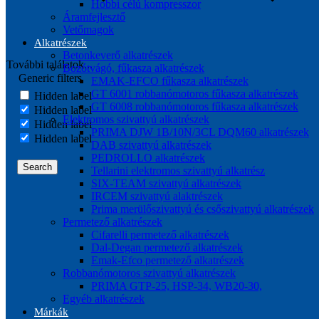
Hobbi célú kompresszor
Áramfejlesztő
Vetőmagok
Alkatrészek
Betonkeverő alkatrészek
További találatok...
Bozótvágó, fűkasza alkatrészek
Generic filters
EMAK-EFCO fűkasza alkatrészek
GT 6001 robbanómotoros fűkasza alkatrészek
Hidden label
GT 6008 robbanómotoros fűkasza alkatrészek
Hidden label
Elektromos szivattyú alkatrészek
Hidden label
PRIMA DJW 1B/10N/3CL DQM60 alkatrészek
Hidden label
DAB szivattyú alkatrészek
PEDROLLO alkatrészek
Search
Tellarini elektromos szivattyú alkatrész
SIX-TEAM szivattyú alkatrészek
IRCEM szivattyú alaktrészek
Prima merülőszivattyú és csőszivattyú alkatrészek
Permetező alkatrészek
Cifarelli permetező alkatrészek
Dal-Degan permetező alkatrészek
Emak-Efco permetező alkatrészek
Robbanómotoros szivattyú alkatrészek
PRIMA GTP-25, HSP-34, WB20-30,
Egyéb alkatrészek
Márkák