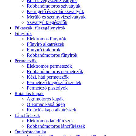
Bor és vegyszerszivattyúk
Robbanómotoros szivattyúk
Keringető és szolár szivattyúk
Merülő és szennyvízszivattyúk
Szivattyú kiegészítők
Fűkaszák, fűszegélynyírók
Fűnyírók
Elektromos fűnyírók
Fűnyíró alkatrészek
Fűnyíró traktorok
Robbanómotoros fűnyírók
Permetezők
Elektromos permetezők
Robbanómotoros permetezők
Kézi, háti permetezők
Permetező kiegészítő szettek
Permetező pisztolyok
Rotációs kapák
Agrimotoros kapák
Oleomac kapálógép
Rotációs kapa alkatrészek
Láncfűrészek
Elektromos láncfűrészek
Robbanómotoros láncfűrészek
Öntözéstechnika