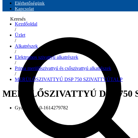
Elérhetőségünk
Kapcsolat
Keresés
Kezdőoldal
/
Üzlet
/
Alkatrészek
/
Elektromos szivattyú alkatrészek
/
Prima merülőszivattyú és csőszivattyú alkatrészek
/
MERÜLŐSZIVATTYÚ DSP 750 SZIVATTYÚTALP
MERÜLŐSZIVATTYÚ DSP 750
Gyári szám:
0-1614279782