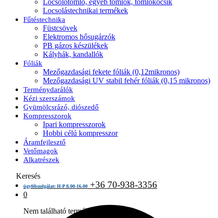
Locsolótömlő, egyéb tömlők, tömlőkocsik
Locsolástechnikai termékek
Fűtéstechnika
Füstcsövek
Elektromos hősugárzók
PB gázos készülékek
Kályhák, kandallók
Fóliák
Mezőgazdasági fekete fóliák (0,12mikronos)
Mezőgazdasági UV stabil fehér fóliák (0,15 mikronos)
Terménydarálók
Kézi szerszámok
Gyümölcsrázó, diószedő
Kompresszorok
Ipari kompresszorok
Hobbi célú kompresszor
Áramfejlesztő
Vetőmagok
Alkatrészek
Keresés
+36 70-938-3356
ügyfélszolgálat: H-P 8.00-16.00
0
Nem található termék a kosárban.