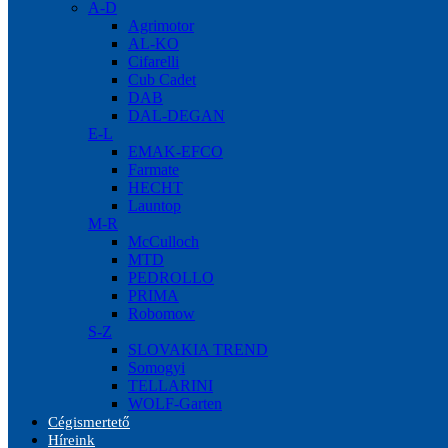
A-D
Agrimotor
AL-KO
Cifarelli
Cub Cadet
DAB
DAL-DEGAN
E-L
EMAK-EFCO
Farmate
HECHT
Launtop
M-R
McCulloch
MTD
PEDROLLO
PRIMA
Robomow
S-Z
SLOVAKIA TREND
Somogyi
TELLARINI
WOLF-Garten
Cégismertető
Híreink