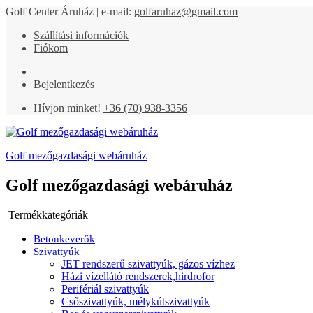
Golf Center Áruház | e-mail:
golfaruhaz@gmail.com
Szállítási információk
Fiókom
Bejelentkezés
Hívjon minket!
+36 (70) 938-3356
Golf mezőgazdasági webáruház
Golf mezőgazdasági webáruház
Termékkategóriák
Betonkeverők
Szivattyúk
JET rendszerű szivattyúk, gázos vízhez
Házi vízellátó rendszerek,hirdrofor
Perifériál szivattyúk
Csőszivattyúk, mélykútszivattyúk