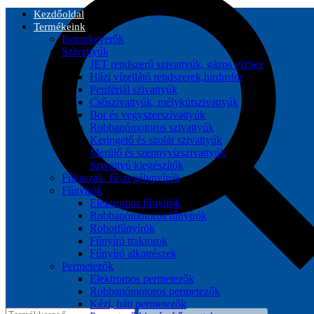
Kezdőoldal
Termékeink
Betonkeverők
Szivattyúk
JET rendszerű szivattyúk, gázos vízhez
Házi vízellátó rendszerek,hirdrofor
Perifériál szivattyúk
Csőszivattyúk, mélykútszivattyúk
Bor és vegyszerszivattyúk
Robbanómotoros szivattyúk
Keringető és szolár szivattyúk
Merülő és szennyvízszivattyúk
Szivattyú kiegészítők
Fűkaszák, fűszegélynyírók
Fűnyírók
Elektromos fűnyírók
Robbanómotoros fűnyírók
Robotfűnyírók
Fűnyíró traktorok
Fűnyíró alkatrészek
Permetezők
Elektromos permetezők
Robbanómotoros permetezők
Kézi, háti permetezők