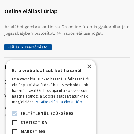
Online elállási űrlap
Az alábbi gombra kattintva Ön online úton is gyakorolhatja a
jogszabályban biztosított 14 napos elállási jogát.
Elállás a szerződéstől
×
Elérhetőség
Ez a weboldal sütiket használ
Ez a weboldal sütiket használ a felhasználói
Üzletünk címe:
Szolnok, Vércse út 17.
élmény javítása érdekében. A weboldalunk
Golf Center Áruház:
06 (56) 423-324
használatával Ön hozzájárul az összes süti
VÁR-Kert Áruház:
06 (56) 429-771
használatához, a Cookie szabályzatunknak
megfelelően.
Adatkezelési tájékoztató »
Iroda:
06 (56) 421-857
Megrendelés, termék információ:
FELTÉTLENÜL SZÜKSÉGES
+36 (70) 938-3356
E-mail:
golfaruhaz@gmail.com
STATISZTIKAI
MARKETING