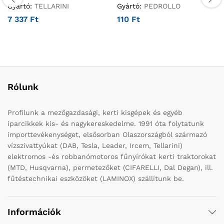
Gyártó:
TELLARINI
Gyártó:
PEDROLLO
7 337
Ft
110
Ft
Rólunk
Profilunk a mezőgazdasági, kerti kisgépek és egyéb
iparcikkek kis- és nagykereskedelme. 1991 óta folytatunk
importtevékenységet, elsősorban Olaszországból származó
vízszivattyúkat (DAB, Tesla, Leader, Ircem, Tellarini)
elektromos -és robbanómotoros fűnyírókat kerti traktorokat
(MTD, Husqvarna), permetezőket (CIFARELLI, Dal Degan), ill.
fűtéstechnikai eszközöket (LAMINOX) szállítunk be.
Információk