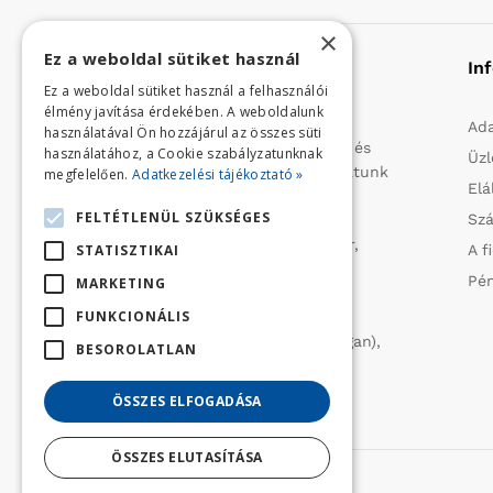
×
Ez a weboldal sütiket használ
Rólunk
In
Ez a weboldal sütiket használ a felhasználói
élmény javítása érdekében. A weboldalunk
Profilunk a mezőgazdasági, kerti
Ada
használatával Ön hozzájárul az összes süti
kisgépek és egyéb iparcikkek kis- és
használatához, a Cookie szabályzatunknak
Üzl
nagykereskedelme. 1991 óta folytatunk
megfelelően.
Adatkezelési tájékoztató »
Elá
importtevékenységet, elsősorban
FELTÉTLENÜL SZÜKSÉGES
Szá
Olaszországból származó
vízszivattyúkat (DAB, Tesla, Leader,
STATISZTIKAI
A f
Ircem, Tellarini) elektromos -és
Pén
MARKETING
robbanómotoros fűnyírókat kerti
FUNKCIONÁLIS
traktorokat (MTD, Husqvarna),
permetezőket (CIFARELLI, Dal Degan),
BESOROLATLAN
ill. fűtéstechnikai eszközöket
(LAMINOX) szállítunk be.
ÖSSZES ELFOGADÁSA
ÖSSZES ELUTASÍTÁSA