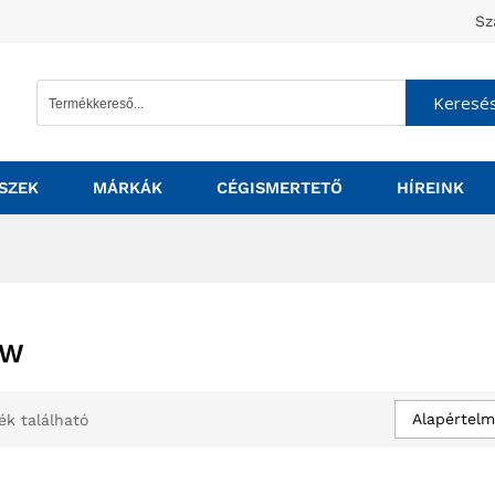
Sz
Keresé
SZEK
MÁRKÁK
CÉGISMERTETŐ
HÍREINK
0W
Alapértelm
ék található