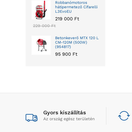
Robbanómotoros
hátipermetező Cifarelli
L3EvoEU
219 000
Ft
229 000
Ft
Betonkeverő MTX 120 L
CM-120M (500W)
(954817)
95 900
Ft
Gyors kiszállítás
Az ország egész területén