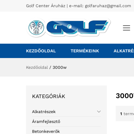
Golf Center Áruház | e-mail:
golfaruhaz@gmail.com
KEZDŐOLDAL
TERMÉKEINK
ALKATRÉ
Kezdőoldal
/
3000w
300
KATEGÓRIÁK
Alkatrészek
1
term
Áramfejlesztő
Betonkeverők