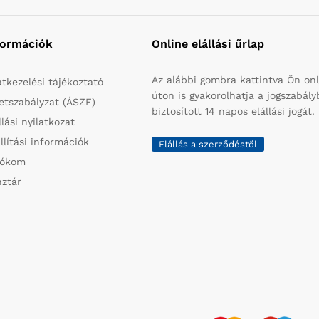
formációk
Online elállási űrlap
Az alábbi gombra kattintva Ön onl
tkezelési tájékoztató
úton is gyakorolhatja a jogszabál
etszabályzat (ÁSZF)
biztosított 14 napos elállási jogát.
llási nyilatkozat
llítási információk
Elállás a szerződéstől
iókom
ztár