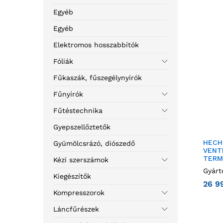
Egyéb
Egyéb
Elektromos hosszabbítók
Fóliák
Fűkaszák, fűszegélynyírók
Fűnyírók
Fűtéstechnika
Gyepszellőztetők
HECH
Gyümölcsrázó, diószedő
VENT
TERM
Kézi szerszámok
Gyárt
Kiegészítők
26 9
Kompresszorok
Láncfűrészek