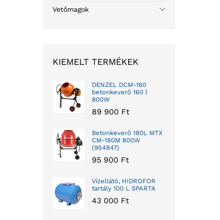
Vetőmagok
KIEMELT TERMÉKEK
DENZEL DCM-160
betonkeverő 160 l
800W
89 900
Ft
Betonkeverő 180L MTX
CM-180M 800W
(954847)
95 900
Ft
Vízellátó, HIDROFOR
tartály 100 L SPARTA
43 000
Ft