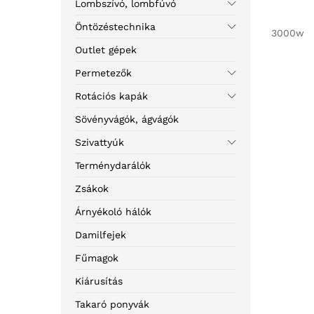
Lombszívó, lombfúvó
Öntözéstechnika
3000w
Outlet gépek
Permetezők
Rotációs kapák
Sövényvágók, ágvágók
Szivattyúk
Terménydarálók
Zsákok
Árnyékoló hálók
Damilfejek
Fűmagok
Kiárusítás
Takaró ponyvák