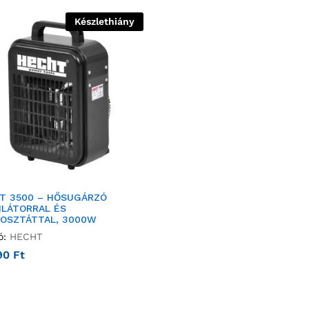
Készlethiány
T 3500 – HŐSUGÁRZÓ
ILÁTORRAL ÉS
OSZTÁTTAL, 3000W
ó:
HECHT
90
Ft