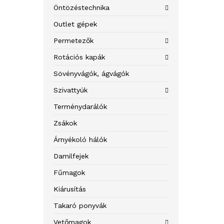
Öntözéstechnika
Outlet gépek
Permetezők
Rotációs kapák
Sövényvágók, ágvágók
Szivattyúk
Terménydarálók
Zsákok
Árnyékoló hálók
Damilfejek
Fűmagok
Kiárusítás
Takaró ponyvák
Vetőmagok