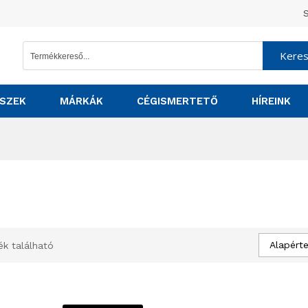
S
Kere
SZEK
MÁRKÁK
CÉGISMERTETŐ
HÍREINK
Alapért
ék található