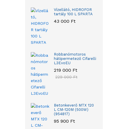
Vízellátó, HIDROFOR
tartály 100 L SPARTA
43 000
Ft
Robbanómotoros
hátipermetező Cifarelli
L3EvoEU
219 000
Ft
229 000
Ft
Betonkeverő MTX 120
L CM-120M (500W)
(954817)
95 900
Ft