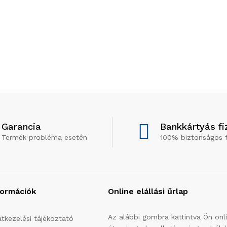
Garancia
Bankkártyás fi
Termék probléma esetén
100% biztonságos f
formációk
Online elállási űrlap
Az alábbi gombra kattintva Ön onl
tkezelési tájékoztató