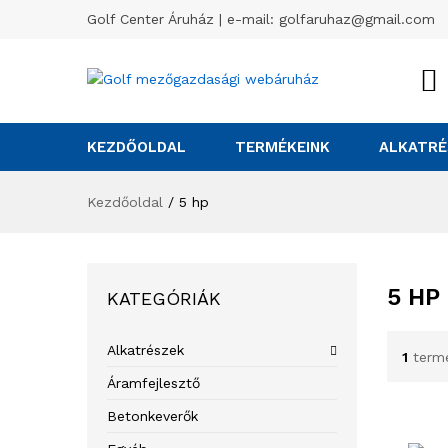
Golf Center Áruház | e-mail:
golfaruhaz@gmail.com
KEZDŐOLDAL
TERMÉKEINK
ALKATRÉ
Kezdőoldal
/
5 hp
5 HP
KATEGÓRIÁK
Alkatrészek
1
term
Áramfejlesztő
Betonkeverők