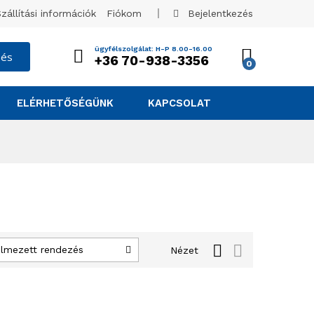
zállítási információk
Fiókom
Bejelentkezés
ügyfélszolgálat: H-P 8.00-16.00
sés
+36 70-938-3356
0
ELÉRHETŐSÉGÜNK
KAPCSOLAT
elmezett rendezés
Nézet