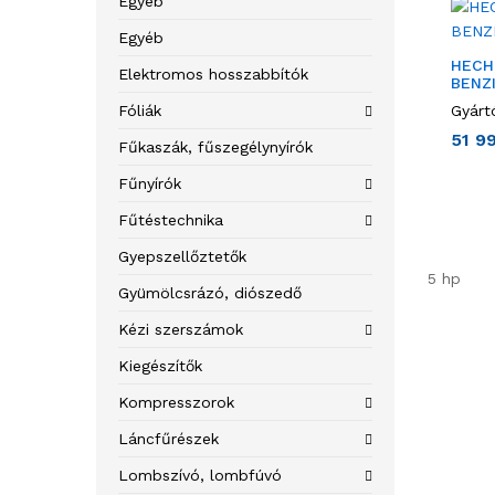
Egyéb
Egyéb
HECH
Elektromos hosszabbítók
BENZ
Fóliák
Gyárt
51 9
Fűkaszák, fűszegélynyírók
Fűnyírók
Fűtéstechnika
Gyepszellőztetők
5 hp
Gyümölcsrázó, diószedő
Kézi szerszámok
Kiegészítők
Kompresszorok
Láncfűrészek
Lombszívó, lombfúvó