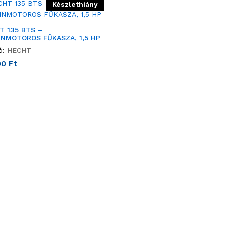
Készlethiány
T 135 BTS –
INMOTOROS FŰKASZA, 1,5 HP
ó:
HECHT
90
Ft