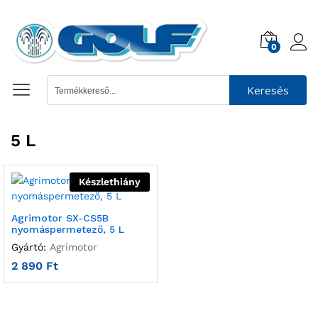
0
Keresés
5 L
Készlethiány
Agrimotor SX-CS5B
nyomáspermetező, 5 L
Gyártó:
Agrimotor
2 890
Ft