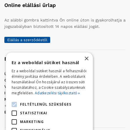
Online elállási űrlap
Az alábbi gombra kattintva Ön online úton is gyakorolhatja a
jogszabályban biztosított 14 napos elállási jogát.
Elállás a szerződéstől
×
Elérhetőség
Ez a weboldal sütiket használ
Ez a weboldal sütiket használ a felhasználói
Üzletünk címe:
Szolnok, Vércse út 17.
élmény javítása érdekében. A weboldalunk
Golf Center Áruház:
06 (56) 423-324
használatával Ön hozzájárul az összes süti
VÁR-Kert Áruház:
06 (56) 429-771
használatához, a Cookie szabályzatunknak
megfelelően.
Adatkezelési tájékoztató »
Iroda:
06 (56) 421-857
Megrendelés, termék információ:
FELTÉTLENÜL SZÜKSÉGES
+36 (70) 938-3356
E-mail:
golfaruhaz@gmail.com
STATISZTIKAI
MARKETING