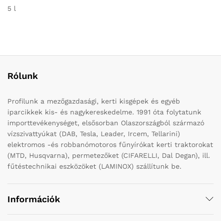
5 l
Rólunk
Profilunk a mezőgazdasági, kerti kisgépek és egyéb
iparcikkek kis- és nagykereskedelme. 1991 óta folytatunk
importtevékenységet, elsősorban Olaszországból származó
vízszivattyúkat (DAB, Tesla, Leader, Ircem, Tellarini)
elektromos -és robbanómotoros fűnyírókat kerti traktorokat
(MTD, Husqvarna), permetezőket (CIFARELLI, Dal Degan), ill.
fűtéstechnikai eszközöket (LAMINOX) szállítunk be.
Információk