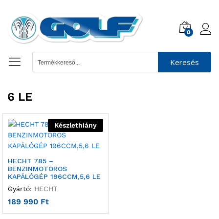
0
Keresés
6 LE
Készlethiány
HECHT 785 –
BENZINMOTOROS
KAPÁLÓGÉP 196CCM,5,6 LE
Gyártó:
HECHT
189 990
Ft