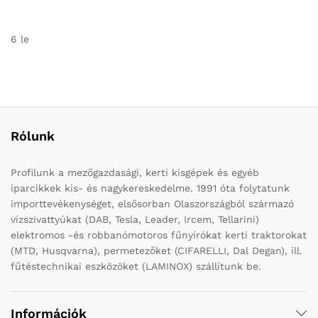
6 le
Rólunk
Profilunk a mezőgazdasági, kerti kisgépek és egyéb
iparcikkek kis- és nagykereskedelme. 1991 óta folytatunk
importtevékenységet, elsősorban Olaszországból származó
vízszivattyúkat (DAB, Tesla, Leader, Ircem, Tellarini)
elektromos -és robbanómotoros fűnyírókat kerti traktorokat
(MTD, Husqvarna), permetezőket (CIFARELLI, Dal Degan), ill.
fűtéstechnikai eszközöket (LAMINOX) szállítunk be.
Információk