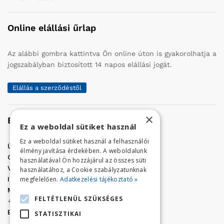
Online elállási űrlap
Az alábbi gombra kattintva Ön online úton is gyakorolhatja a
jogszabályban biztosított 14 napos elállási jogát.
Elállás a szerződéstől
×
Elérhetőség
Ez a weboldal sütiket használ
Ez a weboldal sütiket használ a felhasználói
Üzletünk címe:
Szolnok, Vércse út 17.
élmény javítása érdekében. A weboldalunk
Golf Center Áruház:
06 (56) 423-324
használatával Ön hozzájárul az összes süti
VÁR-Kert Áruház:
06 (56) 429-771
használatához, a Cookie szabályzatunknak
megfelelően.
Adatkezelési tájékoztató »
Iroda:
06 (56) 421-857
Megrendelés, termék információ:
FELTÉTLENÜL SZÜKSÉGES
+36 (70) 938-3356
E-mail:
golfaruhaz@gmail.com
STATISZTIKAI