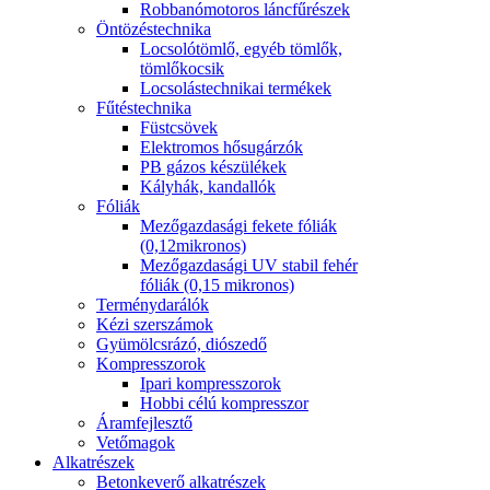
Robbanómotoros láncfűrészek
Öntözéstechnika
Locsolótömlő, egyéb tömlők,
tömlőkocsik
Locsolástechnikai termékek
Fűtéstechnika
Füstcsövek
Elektromos hősugárzók
PB gázos készülékek
Kályhák, kandallók
Fóliák
Mezőgazdasági fekete fóliák
(0,12mikronos)
Mezőgazdasági UV stabil fehér
fóliák (0,15 mikronos)
Terménydarálók
Kézi szerszámok
Gyümölcsrázó, diószedő
Kompresszorok
Ipari kompresszorok
Hobbi célú kompresszor
Áramfejlesztő
Vetőmagok
Alkatrészek
Betonkeverő alkatrészek