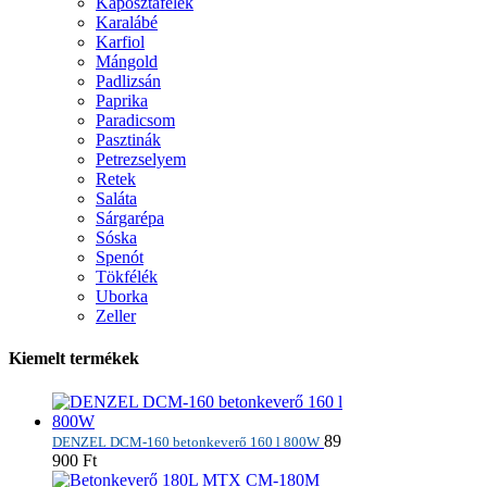
Káposztafélék
Karalábé
Karfiol
Mángold
Padlizsán
Paprika
Paradicsom
Pasztinák
Petrezselyem
Retek
Saláta
Sárgarépa
Sóska
Spenót
Tökfélék
Uborka
Zeller
Kiemelt termékek
89
DENZEL DCM-160 betonkeverő 160 l 800W
900
Ft