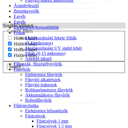
Fűnyíró traktor alaktrészek
Áramfejlesztő
Betonkeverők
Egyéb
Egyéb
További találatok...
Elektromos hosszabbítók
Generic filters
Fóliák
Mezőgazdasági fekete fóliák
Hidden label
(0,12mikronos)
Hidden label
Mezőgazdasági UV stabil fehér
Hidden label
fóliák (0,15 mikronos)
Hidden label
Áttelelő takaró
Fűkaszák, fűszegélynyírók
Search
Fűnyírók
Elektromos fűnyírók
Fűnyíró alkatrészek
Fűnyíró traktorok
Robbanómotoros fűnyírók
Akkumulátoros fűnyírók
Robotfűnyírók
Fűtéstechnika
Elektromos hősugárzók
Füstcsövek
Füstcsövek 1 mm
Füstcsövek 1,5 mm