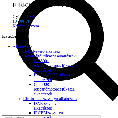
EJEKTOR+DIFFUZOR
Gyártó:
DAB
13 400
Ft
Kosárba teszem
Kategóriák
Alkatrészek
Betonkeverő alkatrész
Bozótvágó, fűkasza alkatrészek
GT 6001
robbanómotoros fűkasza
alkatrészek
EMAK-EFCO fűkasza
alkatrészek
GT 6008
robbanómotoros fűkasza
alkatrészek
Elektromos szivattyú alkatrészek
DAB szivattyú
alkatrészek
IRCEM szivattyú
alaktrészek