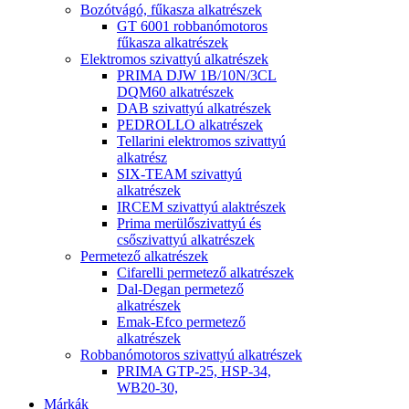
Bozótvágó, fűkasza alkatrészek
GT 6001 robbanómotoros
fűkasza alkatrészek
Elektromos szivattyú alkatrészek
PRIMA DJW 1B/10N/3CL
DQM60 alkatrészek
DAB szivattyú alkatrészek
PEDROLLO alkatrészek
Tellarini elektromos szivattyú
alkatrész
SIX-TEAM szivattyú
alkatrészek
IRCEM szivattyú alaktrészek
Prima merülőszivattyú és
csőszivattyú alkatrészek
Permetező alkatrészek
Cifarelli permetező alkatrészek
Dal-Degan permetező
alkatrészek
Emak-Efco permetező
alkatrészek
Robbanómotoros szivattyú alkatrészek
PRIMA GTP-25, HSP-34,
WB20-30,
Márkák