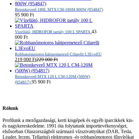
Betonkeverő 180L MTX CM-180M 800W (954847)
95 900
Ft
43
Vízellátó, HIDROFOR tartály 100 L SPARTA
000
Ft
Robbanómotoros hátipermetező Cifarelli L3EvoEU
219 000
Ft
229 000
Ft
Betonkeverő MTX 120 L CM-120M (500W)
95 900
Ft
(954817)
Rólunk
Profilunk a mezőgazdasági, kerti kisgépek és egyéb iparcikkek kis-
és nagykereskedelme. 1991 óta folytatunk importtevékenységet,
elsősorban Olaszországból származó vízszivattyúkat (DAB, Tesla,
Leader, Ircem, Tellarini) elektromos -és robbanómotoros fűnyírókat