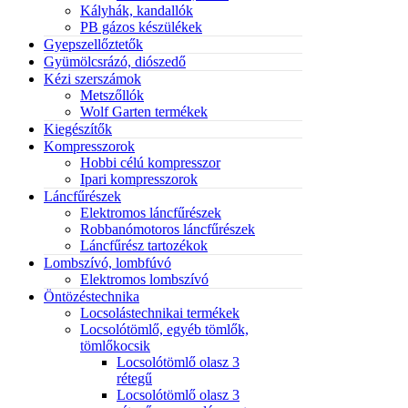
Kályhák, kandallók
PB gázos készülékek
Gyepszellőztetők
Gyümölcsrázó, diószedő
Kézi szerszámok
Metszőllók
Wolf Garten termékek
Kiegészítők
Kompresszorok
Hobbi célú kompresszor
Ipari kompresszorok
Láncfűrészek
Elektromos láncfűrészek
Robbanómotoros láncfűrészek
Láncfűrész tartozékok
Lombszívó, lombfúvó
Elektromos lombszívó
Öntözéstechnika
Locsolástechnikai termékek
Locsolótömlő, egyéb tömlők,
tömlőkocsik
Locsolótömlő olasz 3
rétegű
Locsolótömlő olasz 3