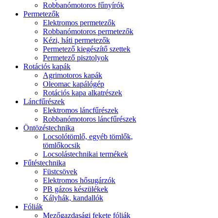
Robbanómotoros fűnyírók
Permetezők
Elektromos permetezők
Robbanómotoros permetezők
Kézi, háti permetezők
Permetező kiegészítő szettek
Permetező pisztolyok
Rotációs kapák
Agrimotoros kapák
Oleomac kapálógép
Rotációs kapa alkatrészek
Láncfűrészek
Elektromos láncfűrészek
Robbanómotoros láncfűrészek
Öntözéstechnika
Locsolótömlő, egyéb tömlők,
tömlőkocsik
Locsolástechnikai termékek
Fűtéstechnika
Füstcsövek
Elektromos hősugárzók
PB gázos készülékek
Kályhák, kandallók
Fóliák
Mezőgazdasági fekete fóliák