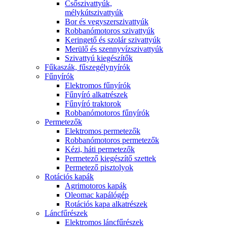
Csőszivattyúk,
mélykútszivattyúk
Bor és vegyszerszivattyúk
Robbanómotoros szivattyúk
Keringető és szolár szivattyúk
Merülő és szennyvízszivattyúk
Szivattyú kiegészítők
Fűkaszák, fűszegélynyírók
Fűnyírók
Elektromos fűnyírók
Fűnyíró alkatrészek
Fűnyíró traktorok
Robbanómotoros fűnyírók
Permetezők
Elektromos permetezők
Robbanómotoros permetezők
Kézi, háti permetezők
Permetező kiegészítő szettek
Permetező pisztolyok
Rotációs kapák
Agrimotoros kapák
Oleomac kapálógép
Rotációs kapa alkatrészek
Láncfűrészek
Elektromos láncfűrészek