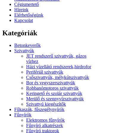
Cégismertető
Híreink
Elérhetőségünk
Kapcsolat
Kategóriák
Betonkeverők
Szivattyúk
JET rendszerű szivattyúk, gázos
vízhez
Házi vízellátó rendszerek,hirdrofor
Perifériál szivattyúk
Csőszivattyúk, mélykútszivattyúk
Bor és vegyszerszivattyúk
Robbanómotoros szivattyúk
Keringető és szolár szivattyúk
Merülő és szennyvízszivattyúk
Szivattyú kiegészítők
Fűkaszák, fűszegélynyírók
Fűnyírók
Elektromos fűnyírók
Fűnyíró alkatrészek
Fűnyíró traktorok