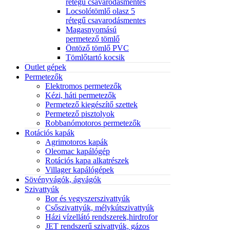
rétegű csavarodásmentes
Locsolótömlő olasz 5
rétegű csavarodásmentes
Magasnyomású
permetező tömlő
Öntöző tömlő PVC
Tömlőtartó kocsik
Outlet gépek
Permetezők
Elektromos permetezők
Kézi, háti permetezők
Permetező kiegészítő szettek
Permetező pisztolyok
Robbanómotoros permetezők
Rotációs kapák
Agrimotoros kapák
Oleomac kapálógép
Rotációs kapa alkatrészek
Villager kapálógépek
Sövényvágók, ágvágók
Szivattyúk
Bor és vegyszerszivattyúk
Csőszivattyúk, mélykútszivattyúk
Házi vízellátó rendszerek,hirdrofor
JET rendszerű szivattyúk, gázos