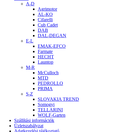
A-D
Agrimotor
AL-KO
Cifarelli
Cub Cadet
DAB
DAL-DEGAN
E-L
EMAK-EFCO
Farmate
HECHT
Launtop
M-R
McCulloch
MTD
PEDROLLO
PRIMA
S-Z
SLOVAKIA TREND
Somogyi
TELLARINI
WOLF-Garten
Szállítási információk
Üzletszabályzat
Adatkezelési tájékoztató