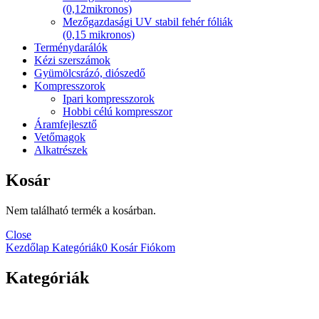
(0,12mikronos)
Mezőgazdasági UV stabil fehér fóliák
(0,15 mikronos)
Terménydarálók
Kézi szerszámok
Gyümölcsrázó, diószedő
Kompresszorok
Ipari kompresszorok
Hobbi célú kompresszor
Áramfejlesztő
Vetőmagok
Alkatrészek
Kosár
Nem található termék a kosárban.
Close
Kezdőlap
Kategóriák
0
Kosár
Fiókom
Kategóriák