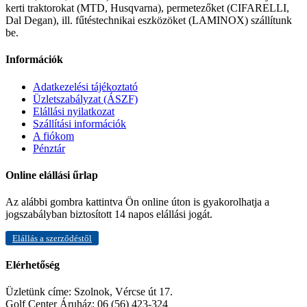
kerti traktorokat (MTD, Husqvarna), permetezőket (CIFARELLI,
Dal Degan), ill. fűtéstechnikai eszközöket (LAMINOX) szállítunk
be.
Információk
Adatkezelési tájékoztató
Üzletszabályzat (ÁSZF)
Elállási nyilatkozat
Szállítási információk
A fiókom
Pénztár
Online elállási űrlap
Az alábbi gombra kattintva Ön online úton is gyakorolhatja a
jogszabályban biztosított 14 napos elállási jogát.
Elállás a szerződéstől
Elérhetőség
Üzletünk címe:
Szolnok, Vércse út 17.
Golf Center Áruház:
06 (56) 423-324