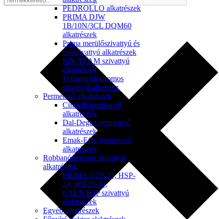
PEDROLLO alkatrészek
PRIMA DJW
1B/10N/3CL DQM60
alkatrészek
Prima merülőszivattyú és
csőszivattyú alkatrészek
SIX-TEAM szivattyú
alkatrészek
Tellarini elektromos
szivattyú alkatrész
Permetező alkatrészek
Cifarelli permetező
alkatrészek
Dal-Degan permetező
alkatrészek
Emak-Efco permetező
alkatrészek
Robbanómotoros szivattyú
alkatrészek
PRIMA GTP-25, HSP-
34, WB20-30,
LAUNTOP szivattyú
alaktrészek
Egyéb alkatrészek