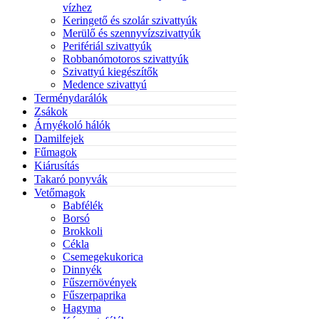
vízhez
Keringető és szolár szivattyúk
Merülő és szennyvízszivattyúk
Perifériál szivattyúk
Robbanómotoros szivattyúk
Szivattyú kiegészítők
Medence szivattyú
Terménydarálók
Zsákok
Árnyékoló hálók
Damilfejek
Fűmagok
Kiárusítás
Takaró ponyvák
Vetőmagok
Babfélék
Borsó
Brokkoli
Cékla
Csemegekukorica
Dinnyék
Fűszernövények
Fűszerpaprika
Hagyma