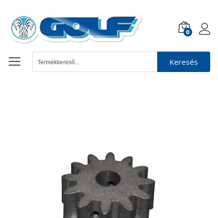
0
Keresés