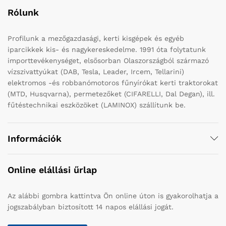
Rólunk
Profilunk a mezőgazdasági, kerti kisgépek és egyéb
iparcikkek kis- és nagykereskedelme. 1991 óta folytatunk
importtevékenységet, elsősorban Olaszországból származó
vízszivattyúkat (DAB, Tesla, Leader, Ircem, Tellarini)
elektromos -és robbanómotoros fűnyírókat kerti traktorokat
(MTD, Husqvarna), permetezőket (CIFARELLI, Dal Degan), ill.
fűtéstechnikai eszközöket (LAMINOX) szállítunk be.
Információk
Online elállási űrlap
Az alábbi gombra kattintva Ön online úton is gyakorolhatja a
jogszabályban biztosított 14 napos elállási jogát.