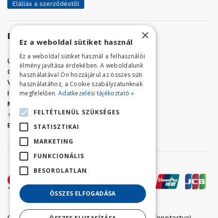
Elállás a szerződéstől
×
Elérhetőség
Ez a weboldal sütiket használ
Ez a weboldal sütiket használ a felhasználói
Üzletünk címe:
Szolnok, Vércse út 17.
élmény javítása érdekében. A weboldalunk
Golf Center Áruház:
06 (56) 423-324
használatával Ön hozzájárul az összes süti
VÁR-Kert Áruház:
06 (56) 429-771
használatához, a Cookie szabályzatunknak
megfelelően.
Adatkezelési tájékoztató »
Iroda:
06 (56) 421-857
Megrendelés, termék információ:
FELTÉTLENÜL SZÜKSÉGES
+36 (70) 938-3356
E-mail:
golfaruhaz@gmail.com
STATISZTIKAI
MARKETING
FUNKCIONÁLIS
BESOROLATLAN
ÖSSZES ELFOGADÁSA
Copyright © 2022 Golfker Kft. - Minden jog fenntartva!