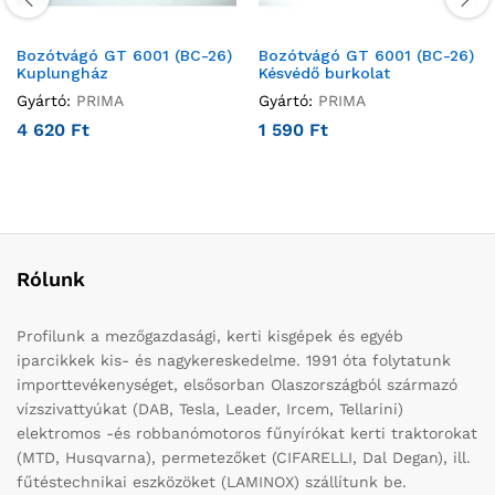
Bozótvágó GT 6001 (BC-26)
Bozótvágó GT 6001 (BC-26)
Kuplungház
Késvédő burkolat
Gyártó:
PRIMA
Gyártó:
PRIMA
4 620
Ft
1 590
Ft
Rólunk
Profilunk a mezőgazdasági, kerti kisgépek és egyéb
iparcikkek kis- és nagykereskedelme. 1991 óta folytatunk
importtevékenységet, elsősorban Olaszországból származó
vízszivattyúkat (DAB, Tesla, Leader, Ircem, Tellarini)
elektromos -és robbanómotoros fűnyírókat kerti traktorokat
(MTD, Husqvarna), permetezőket (CIFARELLI, Dal Degan), ill.
fűtéstechnikai eszközöket (LAMINOX) szállítunk be.