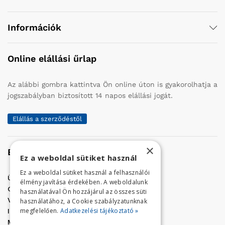
Információk
Online elállási űrlap
Az alábbi gombra kattintva Ön online úton is gyakorolhatja a
jogszabályban biztosított 14 napos elállási jogát.
Elállás a szerződéstől
×
Elérhetőség
Ez a weboldal sütiket használ
Ez a weboldal sütiket használ a felhasználói
Üzletünk címe:
Szolnok, Vércse út 17.
élmény javítása érdekében. A weboldalunk
Golf Center Áruház:
06 (56) 423-324
használatával Ön hozzájárul az összes süti
VÁR-Kert Áruház:
06 (56) 429-771
használatához, a Cookie szabályzatunknak
megfelelően.
Adatkezelési tájékoztató »
Iroda:
06 (56) 421-857
Megrendelés, termék információ: