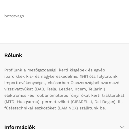
bozotvago
Rólunk
Profilunk a mezőgazdasági, kerti kisgépek és egyéb
iparcikkek kis- és nagykereskedelme. 1991 óta folytatunk
importtevékenységet, elsősorban Olaszországból származó
vízszivattyúkat (DAB, Tesla, Leader, Ircem, Tellarini)
elektromos -és robbanómotoros fűnyírókat kerti traktorokat
(MTD, Husqvarna), permetezőket (CIFARELLI, Dal Degan), ill.
fűtéstechnikai eszközöket (LAMINOX) szállítunk be.
Információk