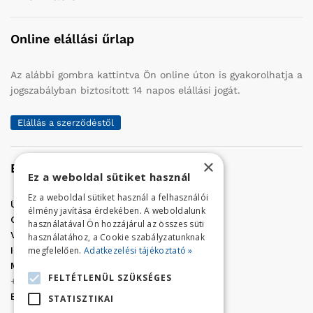
Online elállási űrlap
Az alábbi gombra kattintva Ön online úton is gyakorolhatja a
jogszabályban biztosított 14 napos elállási jogát.
Elállás a szerződéstől
×
Elérhetőség
Ez a weboldal sütiket használ
Ez a weboldal sütiket használ a felhasználói
Üzletünk címe:
Szolnok, Vércse út 17.
élmény javítása érdekében. A weboldalunk
Golf Center Áruház:
06 (56) 423-324
használatával Ön hozzájárul az összes süti
VÁR-Kert Áruház:
06 (56) 429-771
használatához, a Cookie szabályzatunknak
megfelelően.
Adatkezelési tájékoztató »
Iroda:
06 (56) 421-857
Megrendelés, termék információ:
FELTÉTLENÜL SZÜKSÉGES
+36 (70) 938-3356
E-mail:
golfaruhaz@gmail.com
STATISZTIKAI