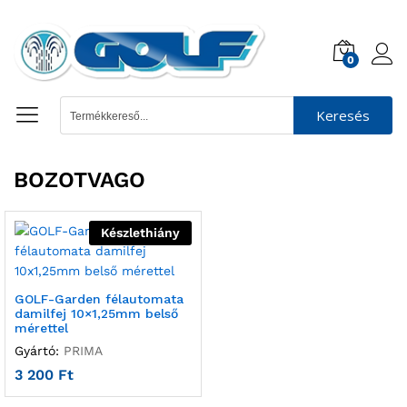
0
Keresés
BOZOTVAGO
Készlethiány
GOLF-Garden félautomata
damilfej 10×1,25mm belső
mérettel
Gyártó:
PRIMA
3 200
Ft