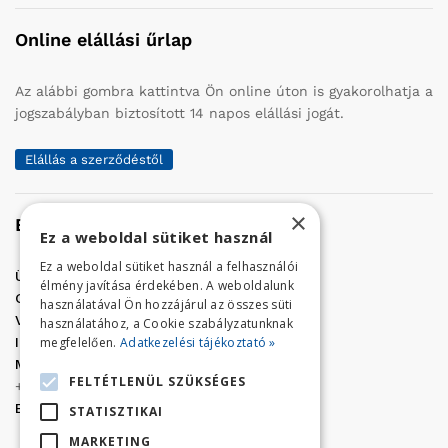
Online elállási űrlap
Az alábbi gombra kattintva Ön online úton is gyakorolhatja a
jogszabályban biztosított 14 napos elállási jogát.
Elállás a szerződéstől
×
Elérhetőség
Ez a weboldal sütiket használ
Ez a weboldal sütiket használ a felhasználói
Üzletünk címe:
Szolnok, Vércse út 17.
élmény javítása érdekében. A weboldalunk
Golf Center Áruház:
06 (56) 423-324
használatával Ön hozzájárul az összes süti
VÁR-Kert Áruház:
06 (56) 429-771
használatához, a Cookie szabályzatunknak
megfelelően.
Adatkezelési tájékoztató »
Iroda:
06 (56) 421-857
Megrendelés, termék információ:
FELTÉTLENÜL SZÜKSÉGES
+36 (70) 938-3356
E-mail:
golfaruhaz@gmail.com
STATISZTIKAI
MARKETING