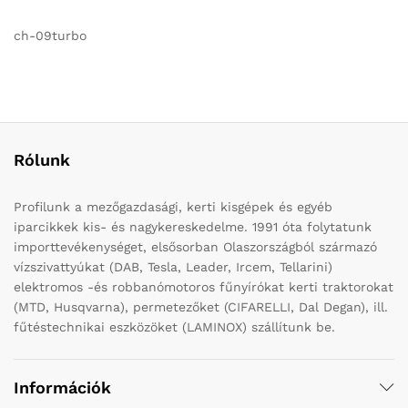
ch-09turbo
Rólunk
Profilunk a mezőgazdasági, kerti kisgépek és egyéb
iparcikkek kis- és nagykereskedelme. 1991 óta folytatunk
importtevékenységet, elsősorban Olaszországból származó
vízszivattyúkat (DAB, Tesla, Leader, Ircem, Tellarini)
elektromos -és robbanómotoros fűnyírókat kerti traktorokat
(MTD, Husqvarna), permetezőket (CIFARELLI, Dal Degan), ill.
fűtéstechnikai eszközöket (LAMINOX) szállítunk be.
Információk