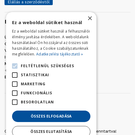
Elállás a szerződéstől
×
Elérhetőség
Ez a weboldal sütiket használ
Ez a weboldal sütiket használ a felhasználói
élmény javítása érdekében. A weboldalunk
Üzletünk címe:
Szolnok, Vércse út 17.
használatával Ön hozzájárul az összes süti
Golf Center Áruház:
06 (56) 423-324
használatához, a Cookie szabályzatunknak
VÁR-Kert Áruház:
06 (56) 429-771
megfelelően.
Adatkezelési tájékoztató »
Iroda:
06 (56) 421-857
Megrendelés, termék információ:
FELTÉTLENÜL SZÜKSÉGES
+36 (70) 938-3356
STATISZTIKAI
E-mail:
golfaruhaz@gmail.com
MARKETING
FUNKCIONÁLIS
BESOROLATLAN
ÖSSZES ELFOGADÁSA
Copyright © 2022 Golfker Kft. - Minden jog fenntartva!
ÖSSZES ELUTASÍTÁSA