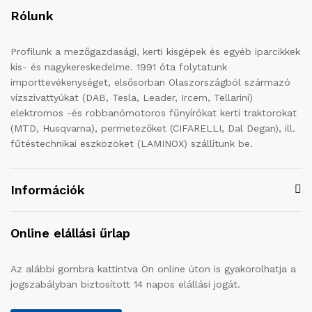
Rólunk
Profilunk a mezőgazdasági, kerti kisgépek és egyéb iparcikkek
kis- és nagykereskedelme. 1991 óta folytatunk
importtevékenységet, elsősorban Olaszországból származó
vízszivattyúkat (DAB, Tesla, Leader, Ircem, Tellarini)
elektromos -és robbanómotoros fűnyírókat kerti traktorokat
(MTD, Husqvarna), permetezőket (CIFARELLI, Dal Degan), ill.
fűtéstechnikai eszközöket (LAMINOX) szállítunk be.
Információk
Online elállási űrlap
Az alábbi gombra kattintva Ön online úton is gyakorolhatja a
jogszabályban biztosított 14 napos elállási jogát.