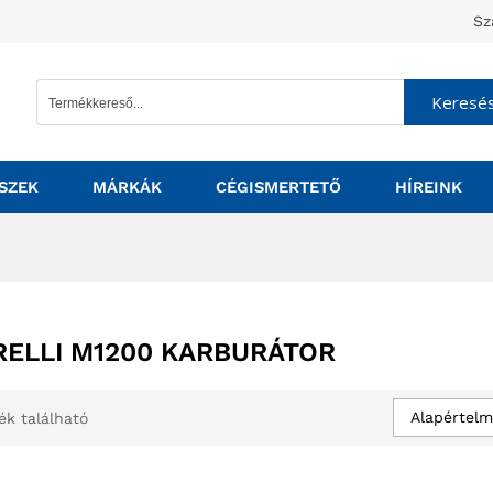
Sz
Keresé
SZEK
MÁRKÁK
CÉGISMERTETŐ
HÍREINK
RELLI M1200 KARBURÁTOR
Alapértelm
ék található