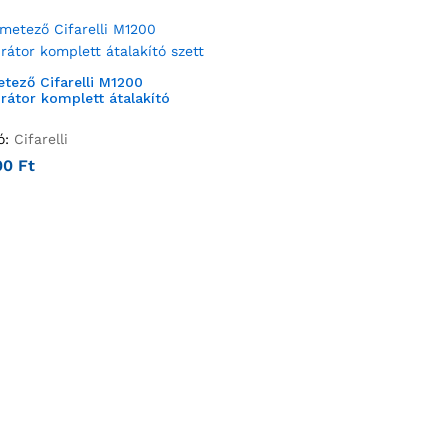
tező Cifarelli M1200
rátor komplett átalakító
ó:
Cifarelli
00
Ft