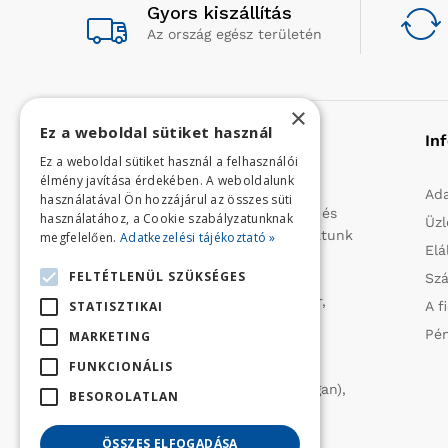
Gyors kiszállítás
Az ország egész területén
×
Ez a weboldal sütiket használ
Rólunk
In
Ez a weboldal sütiket használ a felhasználói
élmény javítása érdekében. A weboldalunk
Profilunk a mezőgazdasági, kerti
Ada
használatával Ön hozzájárul az összes süti
kisgépek és egyéb iparcikkek kis- és
használatához, a Cookie szabályzatunknak
Üzl
nagykereskedelme. 1991 óta folytatunk
megfelelően.
Adatkezelési tájékoztató »
Elá
importtevékenységet, elsősorban
FELTÉTLENÜL SZÜKSÉGES
Szá
Olaszországból származó
vízszivattyúkat (DAB, Tesla, Leader,
STATISZTIKAI
A f
Ircem, Tellarini) elektromos -és
Pén
MARKETING
robbanómotoros fűnyírókat kerti
FUNKCIONÁLIS
traktorokat (MTD, Husqvarna),
permetezőket (CIFARELLI, Dal Degan),
BESOROLATLAN
ill. fűtéstechnikai eszközöket
(LAMINOX) szállítunk be.
ÖSSZES ELFOGADÁSA