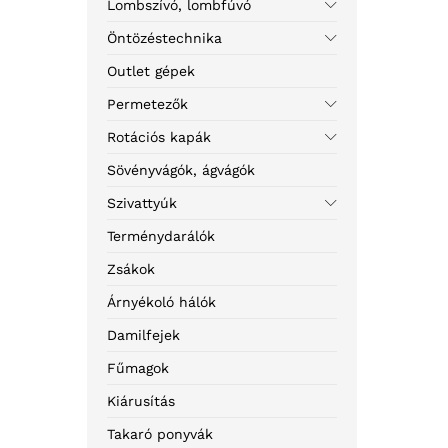
Lombszívó, lombfúvó
Öntözéstechnika
Outlet gépek
Permetezők
Rotációs kapák
Sövényvágók, ágvágók
Szivattyúk
Terménydarálók
Zsákok
Árnyékoló hálók
Damilfejek
Fűmagok
Kiárusítás
Takaró ponyvák