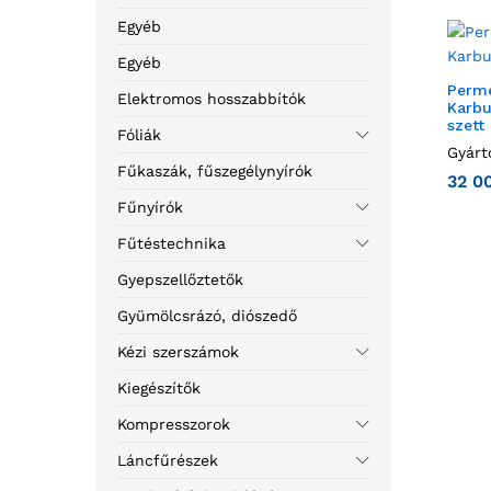
Egyéb
Egyéb
Perme
Elektromos hosszabbítók
Karbu
szett
Fóliák
Gyárt
Fűkaszák, fűszegélynyírók
32 0
Fűnyírók
Fűtéstechnika
Gyepszellőztetők
Gyümölcsrázó, diószedő
Kézi szerszámok
Kiegészítők
Kompresszorok
Láncfűrészek