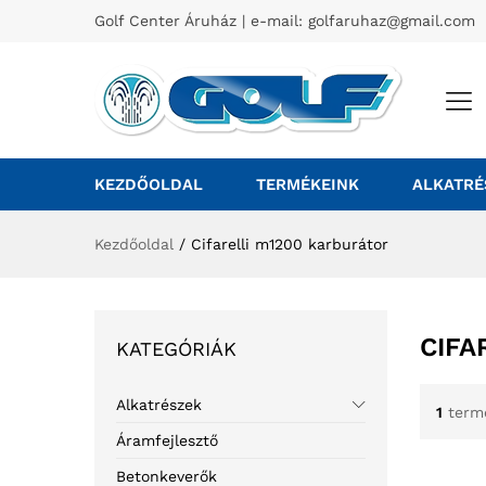
Golf Center Áruház | e-mail:
golfaruhaz@gmail.com
KEZDŐOLDAL
TERMÉKEINK
ALKATRÉ
Kezdőoldal
/
Cifarelli m1200 karburátor
CIFA
KATEGÓRIÁK
Alkatrészek
1
term
Áramfejlesztő
Betonkeverők