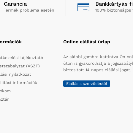
Garancia
Bankkártyás f
Termék probléma esetén
100% biztonságos 
formációk
Online elállási űrlap
Az alábbi gombra kattintva Ön onl
tkezelési tájékoztató
úton is gyakorolhatja a jogszabál
etszabályzat (ÁSZF)
biztosított 14 napos elállási jogát.
llási nyilatkozat
llítási információk
Elállás a szerződéstől
iókom
ztár