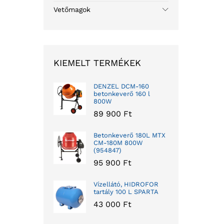
Vetőmagok
KIEMELT TERMÉKEK
DENZEL DCM-160
betonkeverő 160 l
800W
89 900
Ft
Betonkeverő 180L MTX
CM-180M 800W
(954847)
95 900
Ft
Vízellátó, HIDROFOR
tartály 100 L SPARTA
43 000
Ft