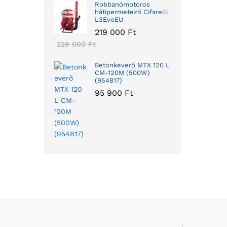
Robbanómotoros
hátipermetező Cifarelli
L3EvoEU
219 000
Ft
229 000
Ft
Betonkeverő MTX 120 L
CM-120M (500W)
(954817)
95 900
Ft