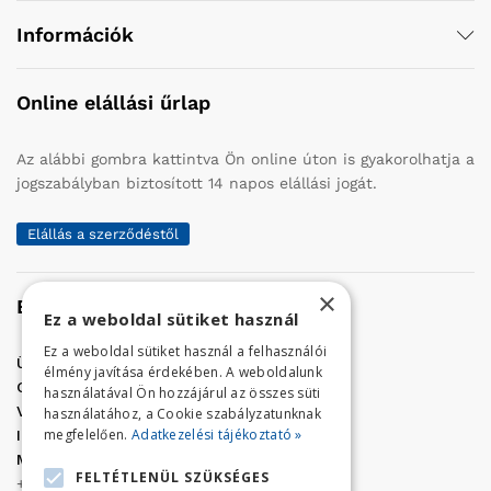
Információk
Online elállási űrlap
Az alábbi gombra kattintva Ön online úton is gyakorolhatja a
jogszabályban biztosított 14 napos elállási jogát.
Elállás a szerződéstől
×
Elérhetőség
Ez a weboldal sütiket használ
Ez a weboldal sütiket használ a felhasználói
Üzletünk címe:
Szolnok, Vércse út 17.
élmény javítása érdekében. A weboldalunk
Golf Center Áruház:
06 (56) 423-324
használatával Ön hozzájárul az összes süti
VÁR-Kert Áruház:
06 (56) 429-771
használatához, a Cookie szabályzatunknak
megfelelően.
Adatkezelési tájékoztató »
Iroda:
06 (56) 421-857
Megrendelés, termék információ:
FELTÉTLENÜL SZÜKSÉGES
+36 (70) 938-3356