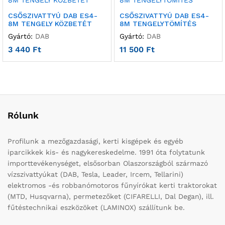
CSŐSZIVATTYÚ DAB ES4-
CSŐSZIVATTYÚ DAB ES4-
8M TENGELY KÖZBETÉT
8M TENGELYTÖMÍTÉS
Gyártó:
DAB
Gyártó:
DAB
3 440
Ft
11 500
Ft
Rólunk
Profilunk a mezőgazdasági, kerti kisgépek és egyéb
iparcikkek kis- és nagykereskedelme. 1991 óta folytatunk
importtevékenységet, elsősorban Olaszországból származó
vízszivattyúkat (DAB, Tesla, Leader, Ircem, Tellarini)
elektromos -és robbanómotoros fűnyírókat kerti traktorokat
(MTD, Husqvarna), permetezőket (CIFARELLI, Dal Degan), ill.
fűtéstechnikai eszközöket (LAMINOX) szállítunk be.