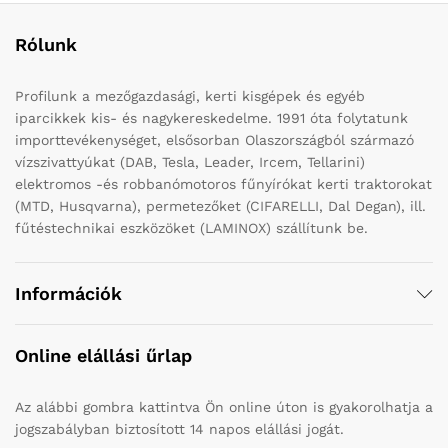
Rólunk
Profilunk a mezőgazdasági, kerti kisgépek és egyéb
iparcikkek kis- és nagykereskedelme. 1991 óta folytatunk
importtevékenységet, elsősorban Olaszországból származó
vízszivattyúkat (DAB, Tesla, Leader, Ircem, Tellarini)
elektromos -és robbanómotoros fűnyírókat kerti traktorokat
(MTD, Husqvarna), permetezőket (CIFARELLI, Dal Degan), ill.
fűtéstechnikai eszközöket (LAMINOX) szállítunk be.
Információk
Online elállási űrlap
Az alábbi gombra kattintva Ön online úton is gyakorolhatja a
jogszabályban biztosított 14 napos elállási jogát.