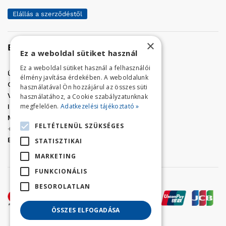
Elállás a szerződéstől
×
Elérhetőség
Ez a weboldal sütiket használ
Ez a weboldal sütiket használ a felhasználói
Üzletünk címe:
Szolnok, Vércse út 17.
élmény javítása érdekében. A weboldalunk
Golf Center Áruház:
06 (56) 423-324
használatával Ön hozzájárul az összes süti
VÁR-Kert Áruház:
06 (56) 429-771
használatához, a Cookie szabályzatunknak
megfelelően.
Adatkezelési tájékoztató »
Iroda:
06 (56) 421-857
Megrendelés, termék információ:
FELTÉTLENÜL SZÜKSÉGES
+36 (70) 938-3356
E-mail:
golfaruhaz@gmail.com
STATISZTIKAI
MARKETING
FUNKCIONÁLIS
BESOROLATLAN
ÖSSZES ELFOGADÁSA