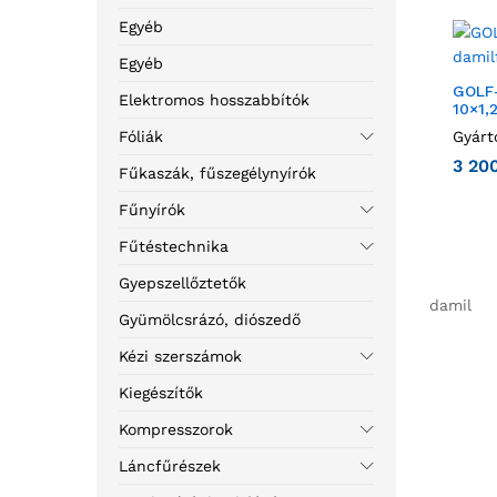
Egyéb
Egyéb
GOLF-
Elektromos hosszabbítók
10×1,
Fóliák
Gyárt
3 20
Fűkaszák, fűszegélynyírók
Fűnyírók
Fűtéstechnika
Gyepszellőztetők
damil
Gyümölcsrázó, diószedő
Kézi szerszámok
Kiegészítők
Kompresszorok
Láncfűrészek