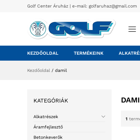
Golf Center Áruház | e-mail:
golfaruhaz@gmail.com
KEZDŐOLDAL
TERMÉKEINK
ALKATRÉ
Kezdőoldal
/
damil
DAMI
KATEGÓRIÁK
Alkatrészek
1
term
Áramfejlesztő
Betonkeverők