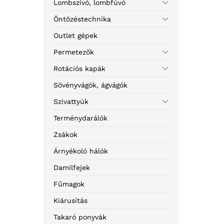
Lombszívó, lombfúvó
Öntözéstechnika
Outlet gépek
Permetezők
Rotációs kapák
Sövényvágók, ágvágók
Szivattyúk
Terménydarálók
Zsákok
Árnyékoló hálók
Damilfejek
Fűmagok
Kiárusítás
Takaró ponyvák