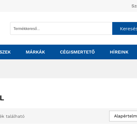
Sz
Keresé
SZEK
MÁRKÁK
CÉGISMERTETŐ
HÍREINK
L
Alapértelm
ék található