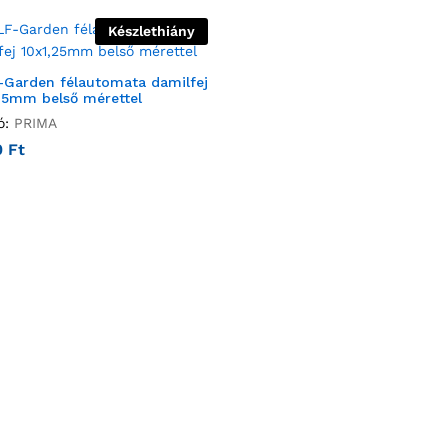
Készlethiány
Garden félautomata damilfej
25mm belső mérettel
ó:
PRIMA
0
Ft