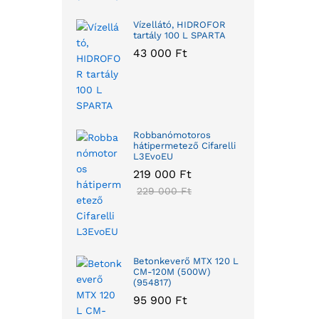
Vízellátó, HIDROFOR
tartály 100 L SPARTA
43 000
Ft
Robbanómotoros
hátipermetező Cifarelli
L3EvoEU
219 000
Ft
229 000
Ft
Betonkeverő MTX 120 L
CM-120M (500W)
(954817)
95 900
Ft