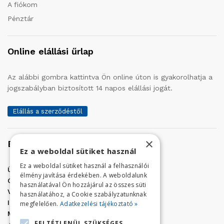
A fiókom
Pénztár
Online elállási űrlap
Az alábbi gombra kattintva Ön online úton is gyakorolhatja a
jogszabályban biztosított 14 napos elállási jogát.
Elállás a szerződéstől
×
Elérhetőség
Ez a weboldal sütiket használ
Ez a weboldal sütiket használ a felhasználói
Üzletünk címe:
Szolnok, Vércse út 17.
élmény javítása érdekében. A weboldalunk
Golf Center Áruház:
06 (56) 423-324
használatával Ön hozzájárul az összes süti
VÁR-Kert Áruház:
06 (56) 429-771
használatához, a Cookie szabályzatunknak
Iroda:
06 (56) 421-857
megfelelően.
Adatkezelési tájékoztató »
Megrendelés, termék információ:
FELTÉTLENÜL SZÜKSÉGES