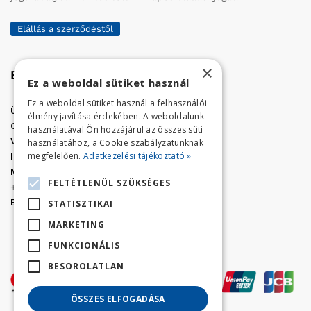
Elállás a szerződéstől
×
Elérhetőség
Ez a weboldal sütiket használ
Ez a weboldal sütiket használ a felhasználói
Üzletünk címe:
Szolnok, Vércse út 17.
élmény javítása érdekében. A weboldalunk
Golf Center Áruház:
06 (56) 423-324
használatával Ön hozzájárul az összes süti
VÁR-Kert Áruház:
06 (56) 429-771
használatához, a Cookie szabályzatunknak
megfelelően.
Adatkezelési tájékoztató »
Iroda:
06 (56) 421-857
Megrendelés, termék információ:
FELTÉTLENÜL SZÜKSÉGES
+36 (70) 938-3356
E-mail:
golfaruhaz@gmail.com
STATISZTIKAI
MARKETING
FUNKCIONÁLIS
BESOROLATLAN
ÖSSZES ELFOGADÁSA