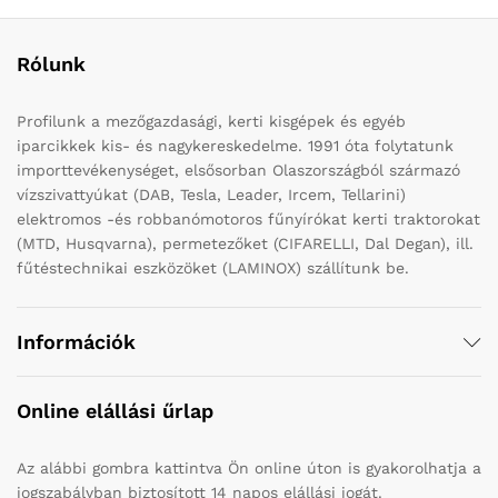
Rólunk
Profilunk a mezőgazdasági, kerti kisgépek és egyéb
iparcikkek kis- és nagykereskedelme. 1991 óta folytatunk
importtevékenységet, elsősorban Olaszországból származó
vízszivattyúkat (DAB, Tesla, Leader, Ircem, Tellarini)
elektromos -és robbanómotoros fűnyírókat kerti traktorokat
(MTD, Husqvarna), permetezőket (CIFARELLI, Dal Degan), ill.
fűtéstechnikai eszközöket (LAMINOX) szállítunk be.
Információk
Online elállási űrlap
Az alábbi gombra kattintva Ön online úton is gyakorolhatja a
jogszabályban biztosított 14 napos elállási jogát.