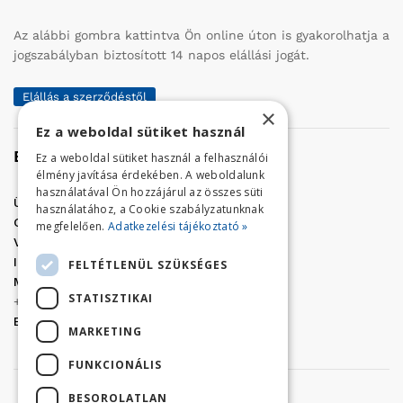
Az alábbi gombra kattintva Ön online úton is gyakorolhatja a
jogszabályban biztosított 14 napos elállási jogát.
Elállás a szerződéstől
×
Ez a weboldal sütiket használ
Elérhetőség
Ez a weboldal sütiket használ a felhasználói
élmény javítása érdekében. A weboldalunk
használatával Ön hozzájárul az összes süti
Üzletünk címe:
Szolnok, Vércse út 17.
használatához, a Cookie szabályzatunknak
Golf Center Áruház:
06 (56) 423-324
megfelelően.
Adatkezelési tájékoztató »
VÁR-Kert Áruház:
06 (56) 429-771
Iroda:
06 (56) 421-857
FELTÉTLENÜL SZÜKSÉGES
Megrendelés, termék információ:
STATISZTIKAI
+36 (70) 938-3356
E-mail:
golfaruhaz@gmail.com
MARKETING
FUNKCIONÁLIS
BESOROLATLAN