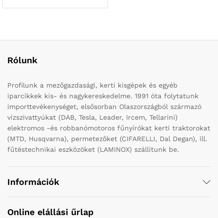
Rólunk
Profilunk a mezőgazdasági, kerti kisgépek és egyéb
iparcikkek kis- és nagykereskedelme. 1991 óta folytatunk
importtevékenységet, elsősorban Olaszországból származó
vízszivattyúkat (DAB, Tesla, Leader, Ircem, Tellarini)
elektromos -és robbanómotoros fűnyírókat kerti traktorokat
(MTD, Husqvarna), permetezőket (CIFARELLI, Dal Degan), ill.
fűtéstechnikai eszközöket (LAMINOX) szállítunk be.
Információk
Online elállási űrlap