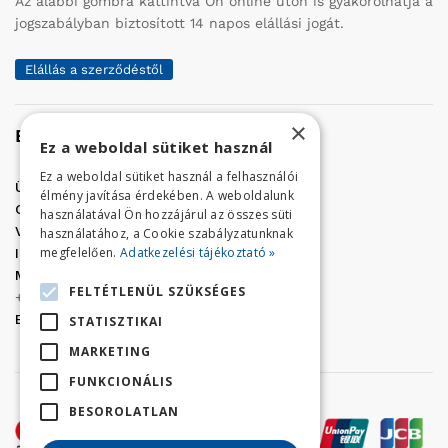
Az alábbi gombra kattintva Ön online úton is gyakorolhatja a
jogszabályban biztosított 14 napos elállási jogát.
Elállás a szerződéstől
×
Elérhetőség
Ez a weboldal sütiket használ
Ez a weboldal sütiket használ a felhasználói
Üzletünk címe:
Szolnok, Vércse út 17.
élmény javítása érdekében. A weboldalunk
Golf Center Áruház:
06 (56) 423-324
használatával Ön hozzájárul az összes süti
VÁR-Kert Áruház:
06 (56) 429-771
használatához, a Cookie szabályzatunknak
megfelelően.
Adatkezelési tájékoztató »
Iroda:
06 (56) 421-857
Megrendelés, termék információ:
FELTÉTLENÜL SZÜKSÉGES
+36 (70) 938-3356
E-mail:
golfaruhaz@gmail.com
STATISZTIKAI
MARKETING
FUNKCIONÁLIS
BESOROLATLAN