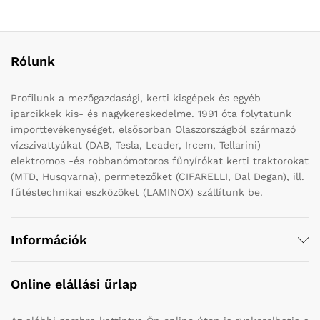
Rólunk
Profilunk a mezőgazdasági, kerti kisgépek és egyéb
iparcikkek kis- és nagykereskedelme. 1991 óta folytatunk
importtevékenységet, elsősorban Olaszországból származó
vízszivattyúkat (DAB, Tesla, Leader, Ircem, Tellarini)
elektromos -és robbanómotoros fűnyírókat kerti traktorokat
(MTD, Husqvarna), permetezőket (CIFARELLI, Dal Degan), ill.
fűtéstechnikai eszközöket (LAMINOX) szállítunk be.
Információk
Online elállási űrlap