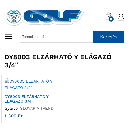
0
Keresés
DY8003 ELZÁRHATÓ Y ELÁGAZÓ
3/4"
DY8003 ELZÁRHATÓ Y
ELÁGAZÓ 3/4″
Gyártó:
SLOVAKIA TREND
1 300
Ft