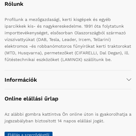
Rólunk
Profilunk a mezőgazdasági, kerti kisgépek és egyéb
iparcikkek kis- és nagykereskedelme. 1991 óta folytatunk
importtevékenységet, elsősorban Olaszországból származó
vízszivattyúkat (DAB, Tesla, Leader, Ircem, Tellarini)
elektromos -és robbanómotoros fűnyírókat kerti traktorokat
(MTD, Husqvarna), permetezőket (CIFARELLI, Dal Degan), ill.
fűtéstechnikai eszközöket (LAMINOX) szállítunk be.
Információk
Online elállási űrlap
Az alábbi gombra kattintva Ön online úton is gyakorolhatja a
jogszabályban biztosított 14 napos elállási jogát.
Elállás a szerződéstől