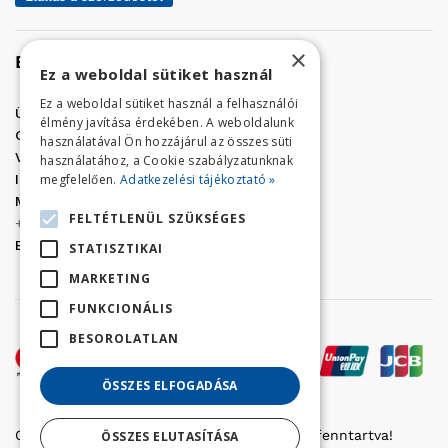
×
Elérhetőség
Ez a weboldal sütiket használ
Ez a weboldal sütiket használ a felhasználói
Üzletünk címe:
Szolnok, Vércse út 17.
élmény javítása érdekében. A weboldalunk
Golf Center Áruház:
06 (56) 423-324
használatával Ön hozzájárul az összes süti
VÁR-Kert Áruház:
06 (56) 429-771
használatához, a Cookie szabályzatunknak
megfelelően.
Adatkezelési tájékoztató »
Iroda:
06 (56) 421-857
Megrendelés, termék információ:
FELTÉTLENÜL SZÜKSÉGES
+36 (70) 938-3356
E-mail:
golfaruhaz@gmail.com
STATISZTIKAI
MARKETING
FUNKCIONÁLIS
BESOROLATLAN
ÖSSZES ELFOGADÁSA
Copyright © 2022 Golfker Kft. - Minden jog fenntartva!
ÖSSZES ELUTASÍTÁSA