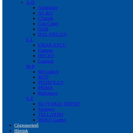
A-D
Agrimotor
AL-KO
Cifarelli
Cub Cadet
DAB
DAL-DEGAN
E-L
EMAK-EFCO
Farmate
HECHT
Launtop
M-R
McCulloch
MTD
PEDROLLO
PRIMA
Robomow
S-Z
SLOVAKIA TREND
Somogyi
TELLARINI
WOLF-Garten
Cégismertető
Híreink