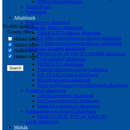
Hobbi célú kompresszor
Áramfejlesztő
Vetőmagok
Alkatrészek
Betonkeverő alkatrészek
További találatok...
Bozótvágó, fűkasza alkatrészek
Generic filters
EMAK-EFCO fűkasza alkatrészek
GT 6001 robbanómotoros fűkasza alkatrészek
Hidden label
GT 6008 robbanómotoros fűkasza alkatrészek
Hidden label
Elektromos szivattyú alkatrészek
Hidden label
PRIMA DJW 1B/10N/3CL DQM60 alkatrészek
Hidden label
DAB szivattyú alkatrészek
PEDROLLO alkatrészek
Search
Tellarini elektromos szivattyú alkatrész
SIX-TEAM szivattyú alkatrészek
IRCEM szivattyú alaktrészek
Prima merülőszivattyú és csőszivattyú alkatrészek
Permetező alkatrészek
Cifarelli permetező alkatrészek
Dal-Degan permetező alkatrészek
Emak-Efco permetező alkatrészek
Robbanómotoros szivattyú alkatrészek
PRIMA GTP-25, HSP-34, WB20-30,
Egyéb alkatrészek
Márkák