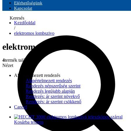
Elérhetőségünk
Kapcsolat
Keresés
Kezdőoldal
/
elektromos lombszivo
elektromos lombszivo
4
termék található
Nézet
Alapértelmezett rendezés
Alapértelmezett rendezés
Rendezés népszerűség szerint
Rendezés legújabb alapján
Rendezés: ár szerint növekvő
Rendezés: ár szerint csökkenő
Cancel
Kosárba teszem