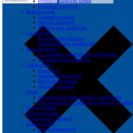
Permetező kiegészítő szettek
Permetező pisztolyok
Rotációs kapák
Agrimotoros kapák
Oleomac kapálógép
Rotációs kapa alkatrészek
Láncfűrészek
Elektromos láncfűrészek
Robbanómotoros láncfűrészek
Öntözéstechnika
Locsolótömlő, egyéb tömlők, tömlőkocsik
Locsolástechnikai termékek
Fűtéstechnika
Füstcsövek
Elektromos hősugárzók
PB gázos készülékek
Kályhák, kandallók
Fóliák
Mezőgazdasági fekete fóliák (0,12mikronos)
Mezőgazdasági UV stabil fehér fóliák (0,15 mikro
Terménydarálók
Kézi szerszámok
Gyümölcsrázó, diószedő
Kompresszorok
Ipari kompresszorok