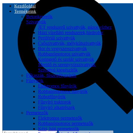
Kezdőoldal
Termékeink
Betonkeverők
Szivattyúk
JET rendszerű szivattyúk, gázos vízhez
Házi vízellátó rendszerek,hirdrofor
Perifériál szivattyúk
Csőszivattyúk, mélykútszivattyúk
Bor és vegyszerszivattyúk
Robbanómotoros szivattyúk
Keringető és szolár szivattyúk
Merülő és szennyvízszivattyúk
Szivattyú kiegészítők
Fűkaszák, fűszegélynyírók
Fűnyírók
Elektromos fűnyírók
Robbanómotoros fűnyírók
Robotfűnyírók
Fűnyíró traktorok
Fűnyíró alkatrészek
Permetezők
Elektromos permetezők
Robbanómotoros permetezők
Kézi, háti permetezők