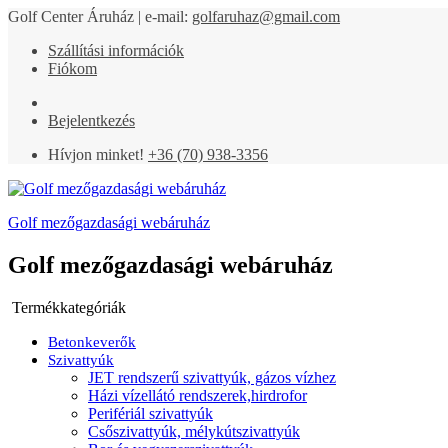
Golf Center Áruház | e-mail:
golfaruhaz@gmail.com
Szállítási információk
Fiókom
Bejelentkezés
Hívjon minket!
+36 (70) 938-3356
Golf mezőgazdasági webáruház
Golf mezőgazdasági webáruház
Termékkategóriák
Betonkeverők
Szivattyúk
JET rendszerű szivattyúk, gázos vízhez
Házi vízellátó rendszerek,hirdrofor
Perifériál szivattyúk
Csőszivattyúk, mélykútszivattyúk