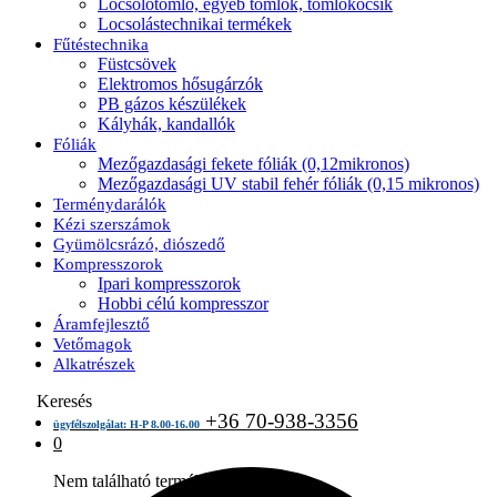
Locsolótömlő, egyéb tömlők, tömlőkocsik
Locsolástechnikai termékek
Fűtéstechnika
Füstcsövek
Elektromos hősugárzók
PB gázos készülékek
Kályhák, kandallók
Fóliák
Mezőgazdasági fekete fóliák (0,12mikronos)
Mezőgazdasági UV stabil fehér fóliák (0,15 mikronos)
Terménydarálók
Kézi szerszámok
Gyümölcsrázó, diószedő
Kompresszorok
Ipari kompresszorok
Hobbi célú kompresszor
Áramfejlesztő
Vetőmagok
Alkatrészek
Keresés
+36 70-938-3356
ügyfélszolgálat: H-P 8.00-16.00
0
Nem található termék a kosárban.