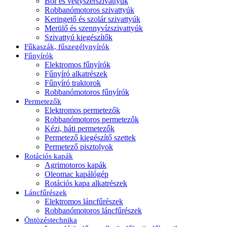
Bor és vegyszerszivattyúk
Robbanómotoros szivattyúk
Keringető és szolár szivattyúk
Merülő és szennyvízszivattyúk
Szivattyú kiegészítők
Fűkaszák, fűszegélynyírók
Fűnyírók
Elektromos fűnyírók
Fűnyíró alkatrészek
Fűnyíró traktorok
Robbanómotoros fűnyírók
Permetezők
Elektromos permetezők
Robbanómotoros permetezők
Kézi, háti permetezők
Permetező kiegészítő szettek
Permetező pisztolyok
Rotációs kapák
Agrimotoros kapák
Oleomac kapálógép
Rotációs kapa alkatrészek
Láncfűrészek
Elektromos láncfűrészek
Robbanómotoros láncfűrészek
Öntözéstechnika