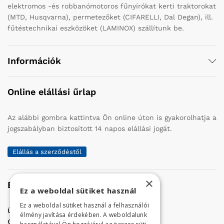
elektromos -és robbanómotoros fűnyírókat kerti traktorokat
(MTD, Husqvarna), permetezőket (CIFARELLI, Dal Degan), ill.
fűtéstechnikai eszközöket (LAMINOX) szállítunk be.
Információk
Online elállási űrlap
Az alábbi gombra kattintva Ön online úton is gyakorolhatja a
jogszabályban biztosított 14 napos elállási jogát.
Elállás a szerződéstől
×
Elérhetőség
Ez a weboldal sütiket használ
Ez a weboldal sütiket használ a felhasználói
Üzletünk címe:
Szolnok, Vércse út 17.
élmény javítása érdekében. A weboldalunk
Golf Center Áruház:
06 (56) 423-324