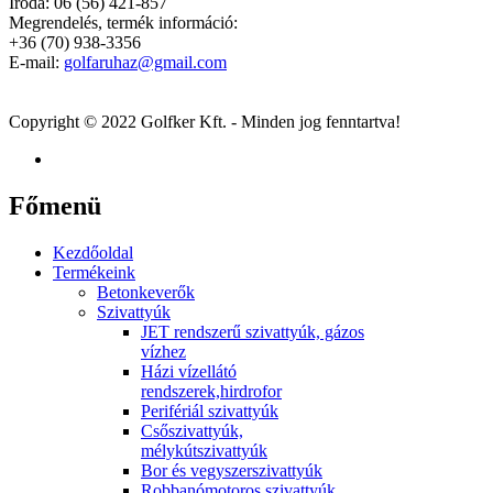
Iroda:
06 (56) 421-857
Megrendelés, termék információ:
+36 (70) 938-3356
E-mail:
golfaruhaz@gmail.com
Copyright © 2022 Golfker Kft. - Minden jog fenntartva!
Főmenü
Kezdőoldal
Termékeink
Betonkeverők
Szivattyúk
JET rendszerű szivattyúk, gázos
vízhez
Házi vízellátó
rendszerek,hirdrofor
Perifériál szivattyúk
Csőszivattyúk,
mélykútszivattyúk
Bor és vegyszerszivattyúk
Robbanómotoros szivattyúk