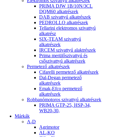
Elektromos szivattyú alkatrészek
PRIMA DJW 1B/10N/3CL
DQM60 alkatrészek
DAB szivattyú alkatrészek
PEDROLLO alkatrészek
Tellarini elektromos szivattyú
alkatrész
SIX-TEAM szivattyú
alkatrészek
IRCEM szivattyú alaktrészek
Prima merülőszivattyú és
csőszivattyú alkatrészek
Permetező alkatrészek
Cifarelli permetező alkatrészek
Dal-Degan permetező
alkatrészek
Emak-Efco permetező
alkatrészek
Robbanómotoros szivattyú alkatrészek
PRIMA GTP-25, HSP-34,
WB20-30,
Márkák
A-D
Agrimotor
AL-KO