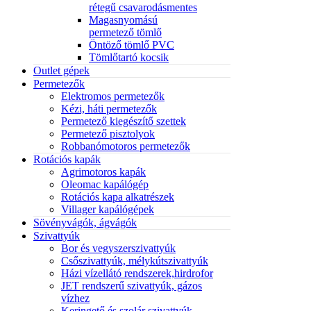
rétegű csavarodásmentes
Magasnyomású
permetező tömlő
Öntöző tömlő PVC
Tömlőtartó kocsik
Outlet gépek
Permetezők
Elektromos permetezők
Kézi, háti permetezők
Permetező kiegészítő szettek
Permetező pisztolyok
Robbanómotoros permetezők
Rotációs kapák
Agrimotoros kapák
Oleomac kapálógép
Rotációs kapa alkatrészek
Villager kapálógépek
Sövényvágók, ágvágók
Szivattyúk
Bor és vegyszerszivattyúk
Csőszivattyúk, mélykútszivattyúk
Házi vízellátó rendszerek,hirdrofor
JET rendszerű szivattyúk, gázos
vízhez
Keringető és szolár szivattyúk