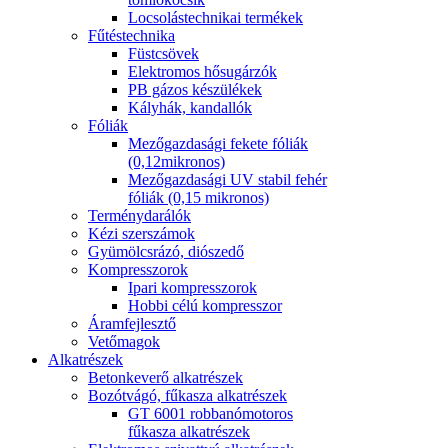
Locsolástechnikai termékek
Fűtéstechnika
Füstcsövek
Elektromos hősugárzók
PB gázos készülékek
Kályhák, kandallók
Fóliák
Mezőgazdasági fekete fóliák
(0,12mikronos)
Mezőgazdasági UV stabil fehér
fóliák (0,15 mikronos)
Terménydarálók
Kézi szerszámok
Gyümölcsrázó, diószedő
Kompresszorok
Ipari kompresszorok
Hobbi célú kompresszor
Áramfejlesztő
Vetőmagok
Alkatrészek
Betonkeverő alkatrészek
Bozótvágó, fűkasza alkatrészek
GT 6001 robbanómotoros
fűkasza alkatrészek