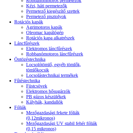
Robbanómotoros permetezők
Kézi, háti permetezők
Permetező kiegészítő szettek
Permetező pisztolyok
Rotációs kapák
Agrimotoros kapák
Oleomac kapálógép
Rotációs kapa alkatrészek
Láncfűrészek
Elektromos láncfűrészek
Robbanómotoros láncfűrészek
Öntözéstechnika
Locsolótömlő, egyéb tömlők,
tömlőkocsik
Locsolástechnikai termékek
Fűtéstechnika
Füstcsövek
Elektromos hősugárzók
PB gázos készülékek
Kályhák, kandallók
Fóliák
Mezőgazdasági fekete fóliák
(0,12mikronos)
Mezőgazdasági UV stabil fehér fóliák
(0,15 mikronos)