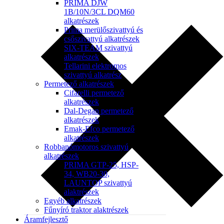
PRIMA DJW
1B/10N/3CL DQM60
alkatrészek
Prima merülőszivattyú és
csőszivattyú alkatrészek
SIX-TEAM szivattyú
alkatrészek
Tellarini elektromos
szivattyú alkatrész
Permetező alkatrészek
Cifarelli permetező
alkatrészek
Dal-Degan permetező
alkatrészek
Emak-Efco permetező
alkatrészek
Robbanómotoros szivattyú
alkatrészek
PRIMA GTP-25, HSP-
34, WB20-30,
LAUNTOP szivattyú
alaktrészek
Egyéb alkatrészek
Fűnyíró traktor alaktrészek
Áramfejlesztő