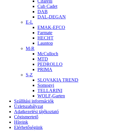
Cifarelli
Cub Cadet
DAB
DAL-DEGAN
E-L
EMAK-EFCO
Farmate
HECHT
Launtop
M-R
McCulloch
MTD
PEDROLLO
PRIMA
S-Z
SLOVAKIA TREND
Somogyi
TELLARINI
WOLF-Garten
Szállítási információk
Üzletszabályzat
Adatkezelési tájékoztató
Cégismertető
Híreink
Elérhetőségünk