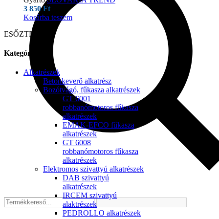
3 850
Ft
Kosárba teszem
ESŐZTETŐ
Kategóriák
Alkatrészek
Betonkeverő alkatrész
Bozótvágó, fűkasza alkatrészek
GT 6001
robbanómotoros fűkasza
alkatrészek
EMAK-EFCO fűkasza
alkatrészek
GT 6008
robbanómotoros fűkasza
alkatrészek
Elektromos szivattyú alkatrészek
DAB szivattyú
alkatrészek
IRCEM szivattyú
alaktrészek
PEDROLLO alkatrészek