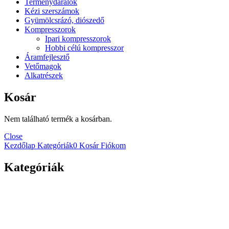
Terménydarálók
Kézi szerszámok
Gyümölcsrázó, diószedő
Kompresszorok
Ipari kompresszorok
Hobbi célú kompresszor
Áramfejlesztő
Vetőmagok
Alkatrészek
Kosár
Nem található termék a kosárban.
Close
Kezdőlap
Kategóriák
0
Kosár
Fiókom
Kategóriák