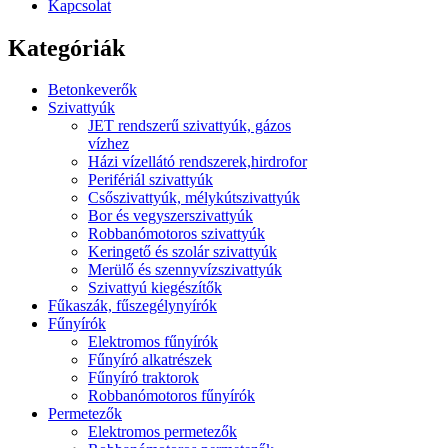
Kapcsolat
Kategóriák
Betonkeverők
Szivattyúk
JET rendszerű szivattyúk, gázos
vízhez
Házi vízellátó rendszerek,hirdrofor
Perifériál szivattyúk
Csőszivattyúk, mélykútszivattyúk
Bor és vegyszerszivattyúk
Robbanómotoros szivattyúk
Keringető és szolár szivattyúk
Merülő és szennyvízszivattyúk
Szivattyú kiegészítők
Fűkaszák, fűszegélynyírók
Fűnyírók
Elektromos fűnyírók
Fűnyíró alkatrészek
Fűnyíró traktorok
Robbanómotoros fűnyírók
Permetezők
Elektromos permetezők