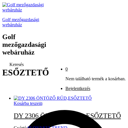
Golf mezőgazdasági
webáruház
Golf
mezőgazdasági
webáruház
Keresés
0
ESŐZTETŐ
Nem található termék a kosárban.
Bejelentkezés
Kosárba teszem
DY 2306 ÖNTÖZŐ RÚD,ESŐZTETŐ
Gyártó:
SLOVAKIA TREND