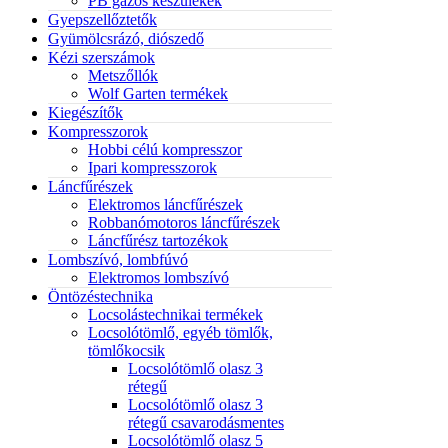
PB gázos készülékek
Gyepszellőztetők
Gyümölcsrázó, diószedő
Kézi szerszámok
Metszőllók
Wolf Garten termékek
Kiegészítők
Kompresszorok
Hobbi célú kompresszor
Ipari kompresszorok
Láncfűrészek
Elektromos láncfűrészek
Robbanómotoros láncfűrészek
Láncfűrész tartozékok
Lombszívó, lombfúvó
Elektromos lombszívó
Öntözéstechnika
Locsolástechnikai termékek
Locsolótömlő, egyéb tömlők,
tömlőkocsik
Locsolótömlő olasz 3
rétegű
Locsolótömlő olasz 3
rétegű csavarodásmentes
Locsolótömlő olasz 5