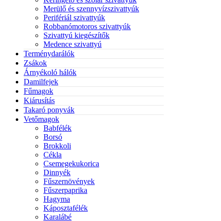
Merülő és szennyvízszivattyúk
Perifériál szivattyúk
Robbanómotoros szivattyúk
Szivattyú kiegészítők
Medence szivattyú
Terménydarálók
Zsákok
Árnyékoló hálók
Damilfejek
Fűmagok
Kiárusítás
Takaró ponyvák
Vetőmagok
Babfélék
Borsó
Brokkoli
Cékla
Csemegekukorica
Dinnyék
Fűszernövények
Fűszerpaprika
Hagyma
Káposztafélék
Karalábé