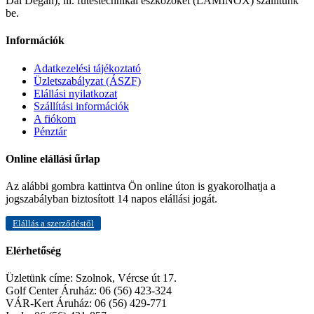
Dal Degan), ill. fűtéstechnikai eszközöket (LAMINOX) szállítunk
be.
Információk
Adatkezelési tájékoztató
Üzletszabályzat (ÁSZF)
Elállási nyilatkozat
Szállítási információk
A fiókom
Pénztár
Online elállási űrlap
Az alábbi gombra kattintva Ön online úton is gyakorolhatja a
jogszabályban biztosított 14 napos elállási jogát.
Elállás a szerződéstől
Elérhetőség
Üzletünk címe:
Szolnok, Vércse út 17.
Golf Center Áruház:
06 (56) 423-324
VÁR-Kert Áruház:
06 (56) 429-771