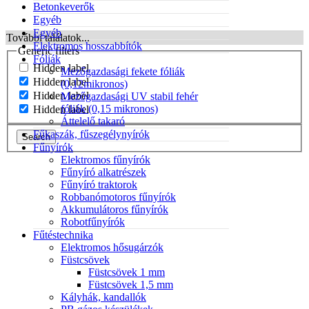
Betonkeverők
Egyéb
Egyéb
További találatok...
Elektromos hosszabbítók
Generic filters
Fóliák
Hidden label
Mezőgazdasági fekete fóliák
Hidden label
(0,12mikronos)
Hidden label
Mezőgazdasági UV stabil fehér
fóliák (0,15 mikronos)
Hidden label
Áttelelő takaró
Fűkaszák, fűszegélynyírók
Search
Fűnyírók
Elektromos fűnyírók
Fűnyíró alkatrészek
Fűnyíró traktorok
Robbanómotoros fűnyírók
Akkumulátoros fűnyírók
Robotfűnyírók
Fűtéstechnika
Elektromos hősugárzók
Füstcsövek
Füstcsövek 1 mm
Füstcsövek 1,5 mm
Kályhák, kandallók