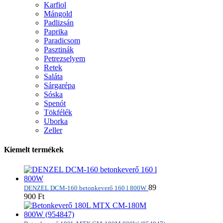
Karfiol
Mángold
Padlizsán
Paprika
Paradicsom
Pasztinák
Petrezselyem
Retek
Saláta
Sárgarépa
Sóska
Spenót
Tökfélék
Uborka
Zeller
Kiemelt termékek
89
DENZEL DCM-160 betonkeverő 160 l 800W
900
Ft