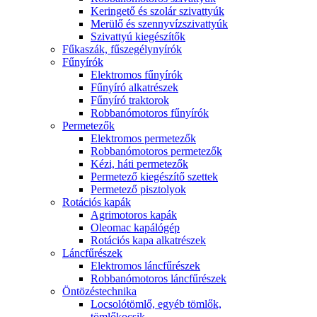
Keringető és szolár szivattyúk
Merülő és szennyvízszivattyúk
Szivattyú kiegészítők
Fűkaszák, fűszegélynyírók
Fűnyírók
Elektromos fűnyírók
Fűnyíró alkatrészek
Fűnyíró traktorok
Robbanómotoros fűnyírók
Permetezők
Elektromos permetezők
Robbanómotoros permetezők
Kézi, háti permetezők
Permetező kiegészítő szettek
Permetező pisztolyok
Rotációs kapák
Agrimotoros kapák
Oleomac kapálógép
Rotációs kapa alkatrészek
Láncfűrészek
Elektromos láncfűrészek
Robbanómotoros láncfűrészek
Öntözéstechnika
Locsolótömlő, egyéb tömlők,
tömlőkocsik