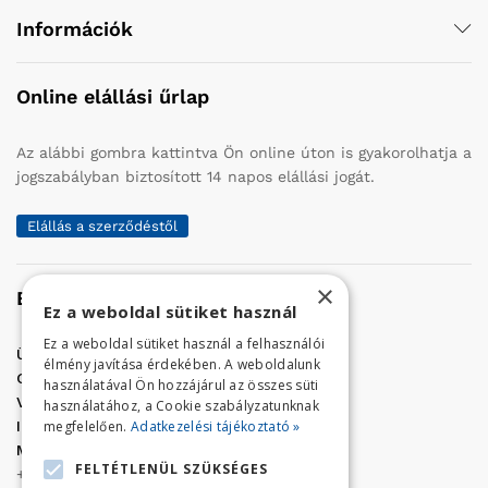
Információk
Online elállási űrlap
Az alábbi gombra kattintva Ön online úton is gyakorolhatja a
jogszabályban biztosított 14 napos elállási jogát.
Elállás a szerződéstől
×
Elérhetőség
Ez a weboldal sütiket használ
Ez a weboldal sütiket használ a felhasználói
Üzletünk címe:
Szolnok, Vércse út 17.
élmény javítása érdekében. A weboldalunk
Golf Center Áruház:
06 (56) 423-324
használatával Ön hozzájárul az összes süti
VÁR-Kert Áruház:
06 (56) 429-771
használatához, a Cookie szabályzatunknak
megfelelően.
Adatkezelési tájékoztató »
Iroda:
06 (56) 421-857
Megrendelés, termék információ:
FELTÉTLENÜL SZÜKSÉGES
+36 (70) 938-3356