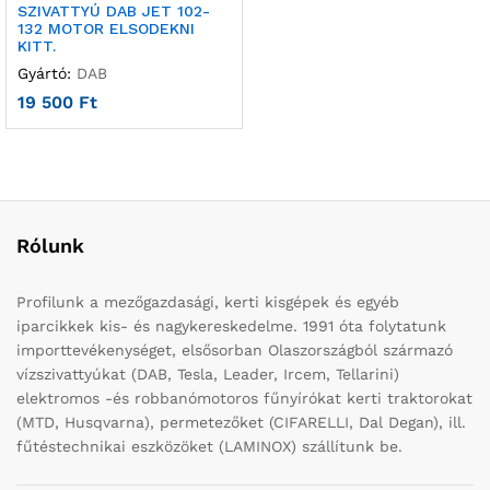
SZIVATTYÚ DAB JET 102-
132 MOTOR ELSODEKNI
KITT.
Gyártó:
DAB
19 500
Ft
Rólunk
Profilunk a mezőgazdasági, kerti kisgépek és egyéb
iparcikkek kis- és nagykereskedelme. 1991 óta folytatunk
importtevékenységet, elsősorban Olaszországból származó
vízszivattyúkat (DAB, Tesla, Leader, Ircem, Tellarini)
elektromos -és robbanómotoros fűnyírókat kerti traktorokat
(MTD, Husqvarna), permetezőket (CIFARELLI, Dal Degan), ill.
fűtéstechnikai eszközöket (LAMINOX) szállítunk be.