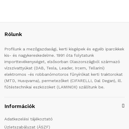
Rólunk
Profilunk a mezőgazdasági, kerti kisgépek és egyéb iparcikkek
kis- és nagykereskedelme. 1991 óta folytatunk
importtevékenységet, elsősorban Olaszországból származó
vízszivattyúkat (DAB, Tesla, Leader, Ircem, Tellarini)
elektromos -és robbanómotoros fűnyírókat kerti traktorokat
(MTD, Husqvarna), permetezőket (CIFARELLI, Dal Degan), ill.
fűtéstechnikai eszközöket (LAMINOX) szállítunk be.
Információk
Adatkezelési tájékoztató
Üzletszabályzat (ÁSZF)