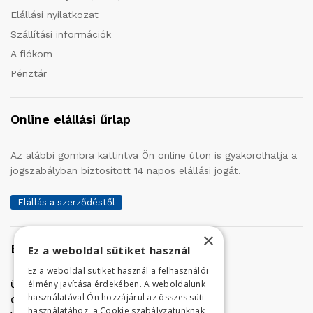
Elállási nyilatkozat
Szállítási információk
A fiókom
Pénztár
Online elállási űrlap
Az alábbi gombra kattintva Ön online úton is gyakorolhatja a
jogszabályban biztosított 14 napos elállási jogát.
Elállás a szerződéstől
×
Elérhetőség
Ez a weboldal sütiket használ
Ez a weboldal sütiket használ a felhasználói
élmény javítása érdekében. A weboldalunk
Üzletünk címe:
Szolnok, Vércse út 17.
használatával Ön hozzájárul az összes süti
Golf Center Áruház:
06 (56) 423-324
használatához, a Cookie szabályzatunknak