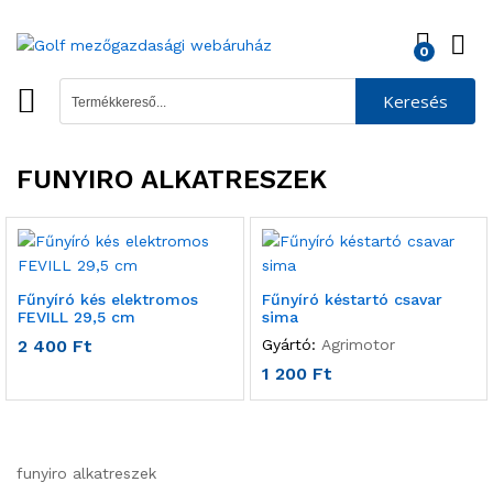
0
Keresés
FUNYIRO ALKATRESZEK
Fűnyíró kés elektromos
Fűnyíró késtartó csavar
FEVILL 29,5 cm
sima
2 400
Ft
Gyártó:
Agrimotor
1 200
Ft
funyiro alkatreszek