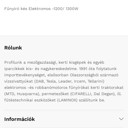
Fűnyíró kés Elektromos -1200/ 1300W
Rólunk
Profilunk a mezőgazdasági, kerti kisgépek és egyéb
iparcikkek kis- és nagykereskedelme. 1991 óta folytatunk
importtevékenységet, elsősorban Olaszországból származó
vízszivattyúkat (DAB, Tesla, Leader, Ircem, Tellarini)
elektromos -és robbanómotoros fűnyírókat kerti traktorokat
(MTD, Husqvarna), permetezőket (CIFARELLI, Dal Degan), ill.
fűtéstechnikai eszközöket (LAMINOX) szállítunk be.
Információk