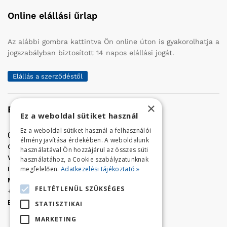
Online elállási űrlap
Az alábbi gombra kattintva Ön online úton is gyakorolhatja a
jogszabályban biztosított 14 napos elállási jogát.
Elállás a szerződéstől
×
Elérhetőség
Ez a weboldal sütiket használ
Ez a weboldal sütiket használ a felhasználói
Üzletünk címe:
Szolnok, Vércse út 17.
élmény javítása érdekében. A weboldalunk
Golf Center Áruház:
06 (56) 423-324
használatával Ön hozzájárul az összes süti
VÁR-Kert Áruház:
06 (56) 429-771
használatához, a Cookie szabályzatunknak
megfelelően.
Adatkezelési tájékoztató »
Iroda:
06 (56) 421-857
Megrendelés, termék információ:
FELTÉTLENÜL SZÜKSÉGES
+36 (70) 938-3356
E-mail:
golfaruhaz@gmail.com
STATISZTIKAI
MARKETING