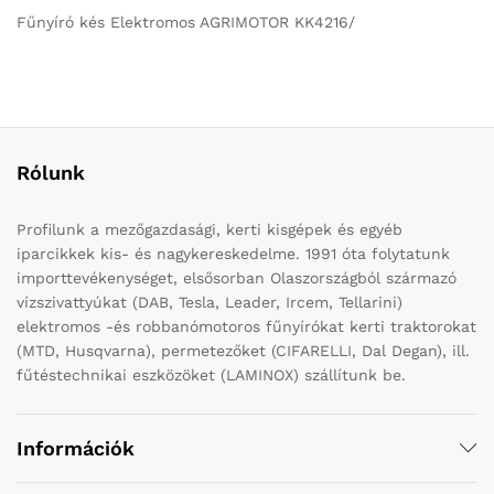
Fűnyíró kés Elektromos AGRIMOTOR KK4216/
Rólunk
Profilunk a mezőgazdasági, kerti kisgépek és egyéb
iparcikkek kis- és nagykereskedelme. 1991 óta folytatunk
importtevékenységet, elsősorban Olaszországból származó
vízszivattyúkat (DAB, Tesla, Leader, Ircem, Tellarini)
elektromos -és robbanómotoros fűnyírókat kerti traktorokat
(MTD, Husqvarna), permetezőket (CIFARELLI, Dal Degan), ill.
fűtéstechnikai eszközöket (LAMINOX) szállítunk be.
Információk