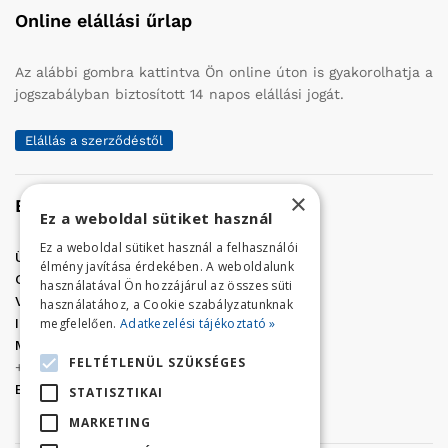
Online elállási űrlap
Az alábbi gombra kattintva Ön online úton is gyakorolhatja a
jogszabályban biztosított 14 napos elállási jogát.
Elállás a szerződéstől
×
Elérhetőség
Ez a weboldal sütiket használ
Ez a weboldal sütiket használ a felhasználói
Üzletünk címe:
Szolnok, Vércse út 17.
élmény javítása érdekében. A weboldalunk
Golf Center Áruház:
06 (56) 423-324
használatával Ön hozzájárul az összes süti
VÁR-Kert Áruház:
06 (56) 429-771
használatához, a Cookie szabályzatunknak
megfelelően.
Adatkezelési tájékoztató »
Iroda:
06 (56) 421-857
Megrendelés, termék információ:
FELTÉTLENÜL SZÜKSÉGES
+36 (70) 938-3356
E-mail:
golfaruhaz@gmail.com
STATISZTIKAI
MARKETING