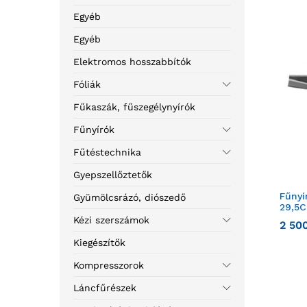
Egyéb
Egyéb
Elektromos hosszabbítók
Fóliák
Fűkaszák, fűszegélynyírók
Fűnyírók
Fűtéstechnika
Gyepszellőztetők
Fűnyí
Gyümölcsrázó, diószedő
29,5
Kézi szerszámok
2 50
Kiegészítők
Kompresszorok
Láncfűrészek