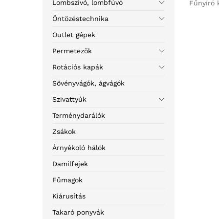
Lombszívó, lombfúvó
Fűnyíró 
Öntözéstechnika
Outlet gépek
Permetezők
Rotációs kapák
Sövényvágók, ágvágók
Szivattyúk
Terménydarálók
Zsákok
Árnyékoló hálók
Damilfejek
Fűmagok
Kiárusítás
Takaró ponyvák