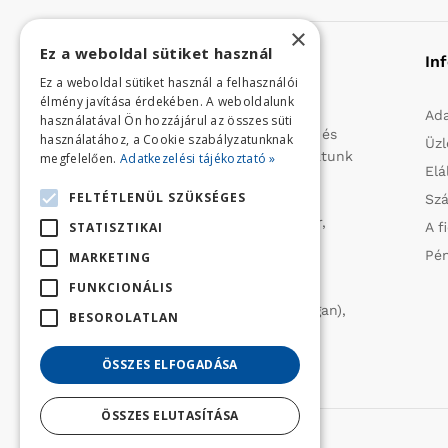
×
Ez a weboldal sütiket használ
Rólunk
In
Ez a weboldal sütiket használ a felhasználói
élmény javítása érdekében. A weboldalunk
Profilunk a mezőgazdasági, kerti
Ada
használatával Ön hozzájárul az összes süti
kisgépek és egyéb iparcikkek kis- és
használatához, a Cookie szabályzatunknak
Üzl
nagykereskedelme. 1991 óta folytatunk
megfelelően.
Adatkezelési tájékoztató »
Elá
importtevékenységet, elsősorban
FELTÉTLENÜL SZÜKSÉGES
Szá
Olaszországból származó
vízszivattyúkat (DAB, Tesla, Leader,
STATISZTIKAI
A f
Ircem, Tellarini) elektromos -és
Pén
MARKETING
robbanómotoros fűnyírókat kerti
FUNKCIONÁLIS
traktorokat (MTD, Husqvarna),
permetezőket (CIFARELLI, Dal Degan),
BESOROLATLAN
ill. fűtéstechnikai eszközöket
(LAMINOX) szállítunk be.
ÖSSZES ELFOGADÁSA
ÖSSZES ELUTASÍTÁSA