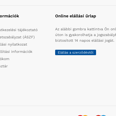
formációk
Online elállási űrlap
Az alábbi gombra kattintva Ön onl
tkezelési tájékoztató
úton is gyakorolhatja a jogszabál
etszabályzat (ÁSZF)
biztosított 14 napos elállási jogát.
llási nyilatkozat
llítási információk
Elállás a szerződéstől
iókom
ztár