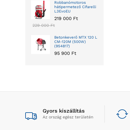
Robbanómotoros
hátipermetező Cifarelli
L3EvoEU
219 000
Ft
229 000
Ft
Betonkeverő MTX 120 L
CM-120M (500W)
(954817)
95 900
Ft
Gyors kiszállítás
Az ország egész területén