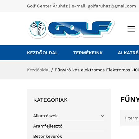
Golf Center Áruház | e-mail:
golfaruhaz@gmail.com
KEZDŐOLDAL
TERMÉKEINK
ALKATRÉ
Kezdőoldal
/
Fűnyíró kés elektromos Elektromos -1
FŰNY
KATEGÓRIÁK
Alkatrészek
1
term
Áramfejlesztő
Betonkeverők