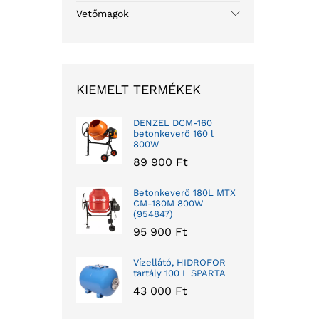
Vetőmagok
KIEMELT TERMÉKEK
DENZEL DCM-160
betonkeverő 160 l
800W
89 900
Ft
Betonkeverő 180L MTX
CM-180M 800W
(954847)
95 900
Ft
Vízellátó, HIDROFOR
tartály 100 L SPARTA
43 000
Ft