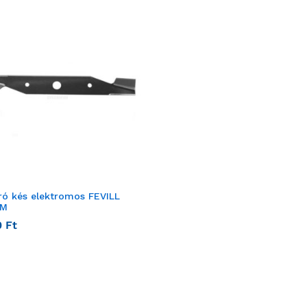
ró kés elektromos FEVILL
CM
0
Ft