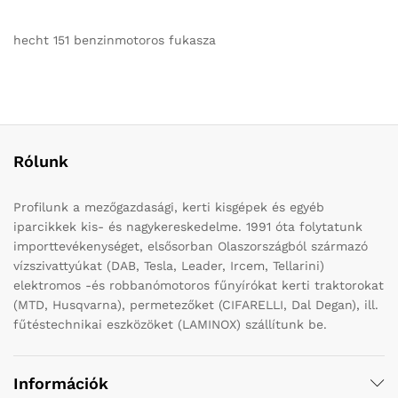
hecht 151 benzinmotoros fukasza
Rólunk
Profilunk a mezőgazdasági, kerti kisgépek és egyéb
iparcikkek kis- és nagykereskedelme. 1991 óta folytatunk
importtevékenységet, elsősorban Olaszországból származó
vízszivattyúkat (DAB, Tesla, Leader, Ircem, Tellarini)
elektromos -és robbanómotoros fűnyírókat kerti traktorokat
(MTD, Husqvarna), permetezőket (CIFARELLI, Dal Degan), ill.
fűtéstechnikai eszközöket (LAMINOX) szállítunk be.
Információk