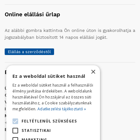
Online elállási űrlap
Az alábbi gombra kattintva Ön online úton is gyakorolhatja a
jogszabályban biztosított 14 napos elállási jogát.
Elállás a szerződéstől
×
Elérhetőség
Ez a weboldal sütiket használ
Ez a weboldal sütiket használ a felhasználói
Üzletünk címe:
Szolnok, Vércse út 17.
élmény javítása érdekében. A weboldalunk
Golf Center Áruház:
06 (56) 423-324
használatával Ön hozzájárul az összes süti
VÁR-Kert Áruház:
06 (56) 429-771
használatához, a Cookie szabályzatunknak
megfelelően.
Adatkezelési tájékoztató »
Iroda:
06 (56) 421-857
Megrendelés, termék információ:
FELTÉTLENÜL SZÜKSÉGES
+36 (70) 938-3356
E-mail:
golfaruhaz@gmail.com
STATISZTIKAI
MARKETING