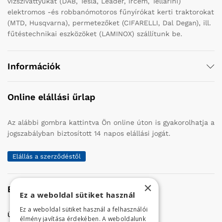
vízszivattyúkat (DAB, Tesla, Leader, Ircem, Tellarini)
elektromos -és robbanómotoros fűnyírókat kerti traktorokat
(MTD, Husqvarna), permetezőket (CIFARELLI, Dal Degan), ill.
fűtéstechnikai eszközöket (LAMINOX) szállítunk be.
Információk
Online elállási űrlap
Az alábbi gombra kattintva Ön online úton is gyakorolhatja a
jogszabályban biztosított 14 napos elállási jogát.
Elállás a szerződéstől
×
Elérhetőség
Ez a weboldal sütiket használ
Ez a weboldal sütiket használ a felhasználói
Üzletünk címe:
Szolnok, Vércse út 17.
élmény javítása érdekében. A weboldalunk