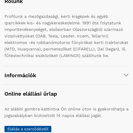
Rólunk
Profilunk a mezőgazdasági, kerti kisgépek és egyéb
iparcikkek kis- és nagykereskedelme. 1991 óta folytatunk
importtevékenységet, elsősorban Olaszországból származó
vízszivattyúkat (DAB, Tesla, Leader, Ircem, Tellarini)
elektromos -és robbanómotoros fűnyírókat kerti traktorokat
(MTD, Husqvarna), permetezőket (CIFARELLI, Dal Degan), ill.
fűtéstechnikai eszközöket (LAMINOX) szállítunk be.
Információk
Online elállási űrlap
Az alábbi gombra kattintva Ön online úton is gyakorolhatja a
jogszabályban biztosított 14 napos elállási jogát.
Elállás a szerződéstől