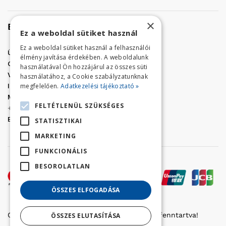
×
Elérhetőség
Ez a weboldal sütiket használ
Ez a weboldal sütiket használ a felhasználói
Üzletünk címe:
Szolnok, Vércse út 17.
élmény javítása érdekében. A weboldalunk
Golf Center Áruház:
06 (56) 423-324
használatával Ön hozzájárul az összes süti
VÁR-Kert Áruház:
06 (56) 429-771
használatához, a Cookie szabályzatunknak
megfelelően.
Adatkezelési tájékoztató »
Iroda:
06 (56) 421-857
Megrendelés, termék információ:
FELTÉTLENÜL SZÜKSÉGES
+36 (70) 938-3356
E-mail:
golfaruhaz@gmail.com
STATISZTIKAI
MARKETING
FUNKCIONÁLIS
BESOROLATLAN
ÖSSZES ELFOGADÁSA
Copyright © 2022 Golfker Kft. - Minden jog fenntartva!
ÖSSZES ELUTASÍTÁSA