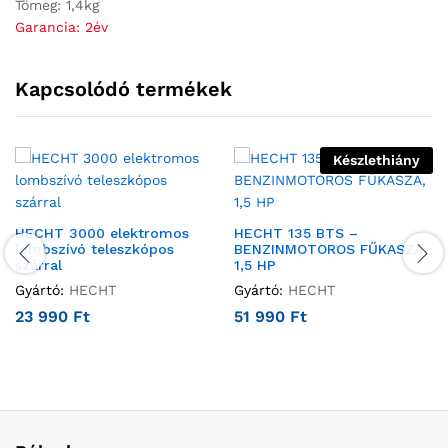
Tömeg: 1,4kg
Garancia: 2év
Kapcsolódó termékek
Készlethiány
HECHT 3000 elektromos
HECHT 135 BTS –
lombszívó teleszkópos
BENZINMOTOROS FŰKASZA,
szárral
1,5 HP
Gyártó:
HECHT
Gyártó:
HECHT
23 990
Ft
51 990
Ft