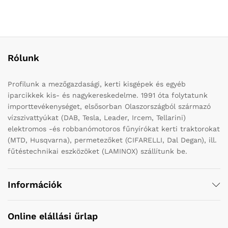
Rólunk
Profilunk a mezőgazdasági, kerti kisgépek és egyéb
iparcikkek kis- és nagykereskedelme. 1991 óta folytatunk
importtevékenységet, elsősorban Olaszországból származó
vízszivattyúkat (DAB, Tesla, Leader, Ircem, Tellarini)
elektromos -és robbanómotoros fűnyírókat kerti traktorokat
(MTD, Husqvarna), permetezőket (CIFARELLI, Dal Degan), ill.
fűtéstechnikai eszközöket (LAMINOX) szállítunk be.
Információk
Online elállási űrlap