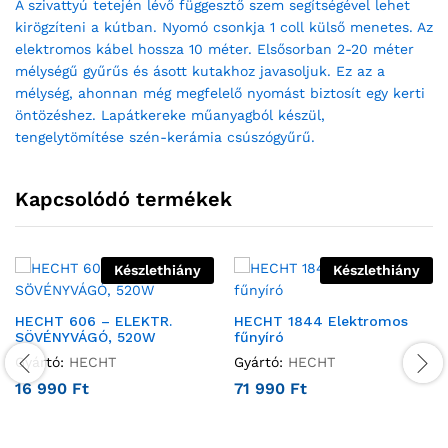
A szivattyú tetején lévő függesztő szem segítségével lehet
kirögzíteni a kútban. Nyomó csonkja 1 coll külső menetes. Az
elektromos kábel hossza 10 méter. Elsősorban 2-20 méter
mélységű gyűrűs és ásott kutakhoz javasoljuk. Ez az a
mélység, ahonnan még megfelelő nyomást biztosít egy kerti
öntözéshez. Lapátkereke műanyagból készül,
tengelytömítése szén-kerámia csúszógyűrű.
Kapcsolódó termékek
Készlethiány
Készlethiány
HECHT 606 – ELEKTR.
HECHT 1844 Elektromos
SÖVÉNYVÁGÓ, 520W
fűnyíró
Gyártó:
HECHT
Gyártó:
HECHT
16 990
Ft
71 990
Ft