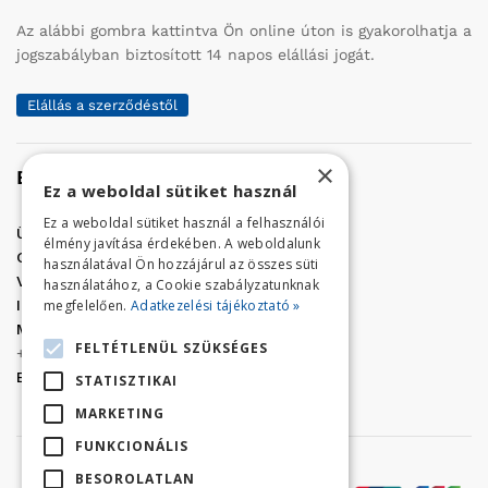
Az alábbi gombra kattintva Ön online úton is gyakorolhatja a
jogszabályban biztosított 14 napos elállási jogát.
Elállás a szerződéstől
×
Elérhetőség
Ez a weboldal sütiket használ
Ez a weboldal sütiket használ a felhasználói
Üzletünk címe:
Szolnok, Vércse út 17.
élmény javítása érdekében. A weboldalunk
Golf Center Áruház:
06 (56) 423-324
használatával Ön hozzájárul az összes süti
VÁR-Kert Áruház:
06 (56) 429-771
használatához, a Cookie szabályzatunknak
megfelelően.
Adatkezelési tájékoztató »
Iroda:
06 (56) 421-857
Megrendelés, termék információ:
FELTÉTLENÜL SZÜKSÉGES
+36 (70) 938-3356
E-mail:
golfaruhaz@gmail.com
STATISZTIKAI
MARKETING
FUNKCIONÁLIS
BESOROLATLAN