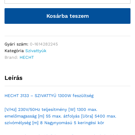
Kosárba teszem
Gyári szám:
0-1614282245
Kategória
Szivattyúk
Brand:
HECHT
Leírás
HECHT 3133 – SZIVATTYÚ 1300W feszültség
[V/Hz] 230V/50Hz teljesítmény [W] 1300 max.
emelőmagasság [m] 55 max. átfolyás [l/óra] 5400 max.
szívómélység [m] 8 Nagynyomású 5 keringési kör