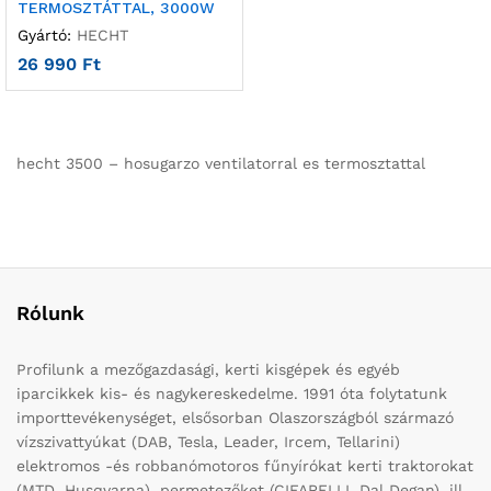
TERMOSZTÁTTAL, 3000W
Gyártó:
HECHT
26 990
Ft
hecht 3500 – hosugarzo ventilatorral es termosztattal
Rólunk
Profilunk a mezőgazdasági, kerti kisgépek és egyéb
iparcikkek kis- és nagykereskedelme. 1991 óta folytatunk
importtevékenységet, elsősorban Olaszországból származó
vízszivattyúkat (DAB, Tesla, Leader, Ircem, Tellarini)
elektromos -és robbanómotoros fűnyírókat kerti traktorokat
(MTD, Husqvarna), permetezőket (CIFARELLI, Dal Degan), ill.