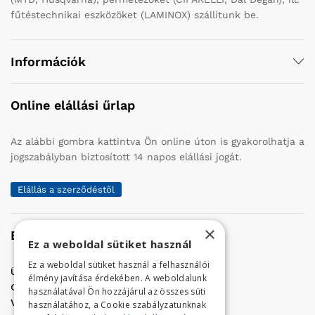
fűtéstechnikai eszközöket (LAMINOX) szállítunk be.
Információk
Online elállási űrlap
Az alábbi gombra kattintva Ön online úton is gyakorolhatja a
jogszabályban biztosított 14 napos elállási jogát.
Elállás a szerződéstől
×
Elérhetőség
Ez a weboldal sütiket használ
Ez a weboldal sütiket használ a felhasználói
Üzletünk címe:
Szolnok, Vércse út 17.
élmény javítása érdekében. A weboldalunk
Golf Center Áruház:
06 (56) 423-324
használatával Ön hozzájárul az összes süti
VÁR-Kert Áruház:
06 (56) 429-771
használatához, a Cookie szabályzatunknak