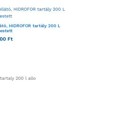
látó, HIDROFOR tartály 200 L
festett
900
Ft
tartaly 200 l allo