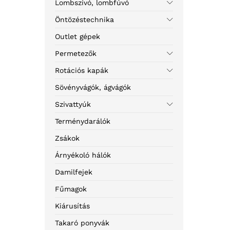
Lombszívó, lombfúvó
Öntözéstechnika
Outlet gépek
Permetezők
Rotációs kapák
Sövényvágók, ágvágók
Szivattyúk
Terménydarálók
Zsákok
Árnyékoló hálók
Damilfejek
Fűmagok
Kiárusítás
Takaró ponyvák