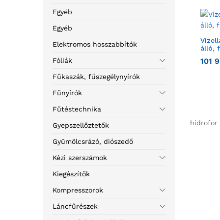
Egyéb
Egyéb
Vízel
Elektromos hosszabbítók
álló, 
Fóliák
101 
Fűkaszák, fűszegélynyírók
Fűnyírók
Fűtéstechnika
hidrofor 
Gyepszellőztetők
Gyümölcsrázó, diószedő
Kézi szerszámok
Kiegészítők
Kompresszorok
Láncfűrészek