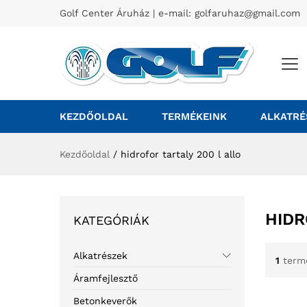
Golf Center Áruház | e-mail:
golfaruhaz@gmail.com
KEZDŐOLDAL
TERMÉKEINK
ALKATRÉ
Kezdőoldal
/
hidrofor tartaly 200 l allo
HIDR
KATEGÓRIÁK
Alkatrészek
1
term
Áramfejlesztő
Betonkeverők