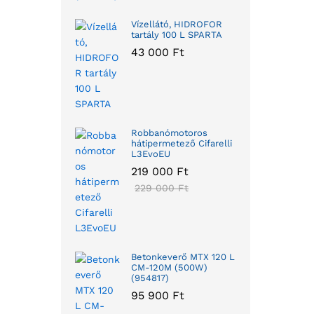
Vízellátó, HIDROFOR
tartály 100 L SPARTA
43 000
Ft
Robbanómotoros
hátipermetező Cifarelli
L3EvoEU
219 000
Ft
229 000
Ft
Betonkeverő MTX 120 L
CM-120M (500W)
(954817)
95 900
Ft