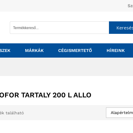
Sz
Keresé
SZEK
MÁRKÁK
CÉGISMERTETŐ
HÍREINK
OFOR TARTALY 200 L ALLO
Alapértelm
ék található